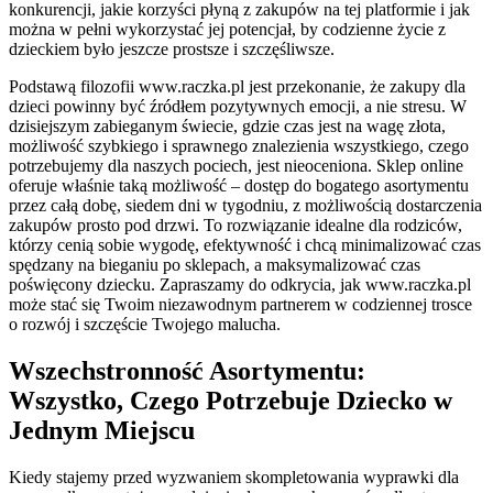
konkurencji, jakie korzyści płyną z zakupów na tej platformie i jak
można w pełni wykorzystać jej potencjał, by codzienne życie z
dzieckiem było jeszcze prostsze i szczęśliwsze.
Podstawą filozofii www.raczka.pl jest przekonanie, że zakupy dla
dzieci powinny być źródłem pozytywnych emocji, a nie stresu. W
dzisiejszym zabieganym świecie, gdzie czas jest na wagę złota,
możliwość szybkiego i sprawnego znalezienia wszystkiego, czego
potrzebujemy dla naszych pociech, jest nieoceniona. Sklep online
oferuje właśnie taką możliwość – dostęp do bogatego asortymentu
przez całą dobę, siedem dni w tygodniu, z możliwością dostarczenia
zakupów prosto pod drzwi. To rozwiązanie idealne dla rodziców,
którzy cenią sobie wygodę, efektywność i chcą minimalizować czas
spędzany na bieganiu po sklepach, a maksymalizować czas
poświęcony dziecku. Zapraszamy do odkrycia, jak www.raczka.pl
może stać się Twoim niezawodnym partnerem w codziennej trosce
o rozwój i szczęście Twojego malucha.
Wszechstronność Asortymentu:
Wszystko, Czego Potrzebuje Dziecko w
Jednym Miejscu
Kiedy stajemy przed wyzwaniem skompletowania wyprawki dla