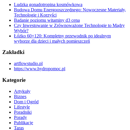
Ludzka gonadotropina kosmówkowa
Budowa Domu Energooszczędnego: Nowoczesne Materiały,
Technologie i Korzyści
Badanie poziomu witaminy d3 cena
Czy Inwestowanie w Zrównoważone Technologie to Mądry
Wybór?
Łóżko 60×120: Kompletny przewodnik po idealnym
wyborze dla dzieci i małych pomieszczeń
Zakładki
artflowstudio.pl
https://www.hydropomoc.pl
Kategorie
Artykuły
Biznes
Dom i Ogród
Lifestyle
Poradniki
Porady
Publikacje
Taras