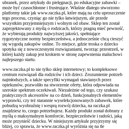
ubranek, przez artykuły do pielęgnacji, po edukacyjne zabawki –
może być czasochłonne i frustrujące. Właśnie dlatego stworzono
platformy takie jak www.raczka.pl, które mają na celu uproszczenie
tego procesu, czyniąc go nie tylko łatwiejszym, ale przede
wszystkim przyjemniejszym i wolnym od obaw. Sklep ten został
zaprojektowany z myślą o rodzicach, którzy pragną mieć pewność,
że wybierają produkty najwyższej jakości, spełniające
rygorystyczne normy bezpieczeństwa, a jednocześnie chcą cieszyć
się wygodą zakupów online. To miejsce, gdzie troska o dziecko
spotyka się z nowoczesnymi rozwiązaniami, tworząc przestrzeń, w
której każdy zakup jest krokiem w stronę zapewnienia maluchowi
najlepszego startu.
www.raczka.pl to nie tylko sklep internetowy; to kompleksowe
centrum rozwiązań dla rodziców i ich dzieci. Zrozumienie potrzeb
najmłodszych, a także specyfiki wymagań stawianych przez
opiekunów, pozwoliło na stworzenie oferty, która odpowiada na
szerokie spektrum oczekiwań. Niezależnie od tego, czy szukasz
praktycznych akcesoriów na co dzień, funkcjonalnych elementów
wyprawki, czy też starannie wyselekcjonowanych zabawek, które
pobudzą wyobraźnię i wesprą rozwój dziecka, na raczka.pl
znajdziesz to, czego potrzebujesz. Każdy produkt został dobrany z
myślą o maksymalnym komforcie, bezpieczeństwie i radości, jaką
może przynieść dziecku. W niniejszym artykule przyjrzymy się
bliżej, co sprawia, że www.raczka.pl wyróżnia się na tle