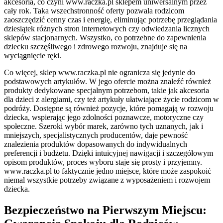
akcesoria, co czyni www.raczka.pl sklepem uniwersalnym przez
cały rok. Taka wszechstronność oferty pozwala rodzicom
zaoszczędzić cenny czas i energię, eliminując potrzebę przeglądania
dziesiątek różnych stron internetowych czy odwiedzania licznych
sklepów stacjonarnych. Wszystko, co potrzebne do zapewnienia
dziecku szczęśliwego i zdrowego rozwoju, znajduje się na
wyciągnięcie ręki.
Co więcej, sklep www.raczka.pl nie ogranicza się jedynie do
podstawowych artykułów. W jego ofercie można znaleźć również
produkty dedykowane specjalnym potrzebom, takie jak akcesoria
dla dzieci z alergiami, czy też artykuły ułatwiające życie rodzicom w
podróży. Dostępne są również pozycje, które pomagają w rozwoju
dziecka, wspierając jego zdolności poznawcze, motoryczne czy
społeczne. Szeroki wybór marek, zarówno tych uznanych, jak i
mniejszych, specjalistycznych producentów, daje pewność
znalezienia produktów dopasowanych do indywidualnych
preferencji i budżetu. Dzięki intuicyjnej nawigacji i szczegółowym
opisom produktów, proces wyboru staje się prosty i przyjemny.
www.raczka.pl to faktycznie jedno miejsce, które może zaspokoić
niemal wszystkie potrzeby związane z wyposażeniem i rozwojem
dziecka.
Bezpieczeństwo na Pierwszym Miejscu: