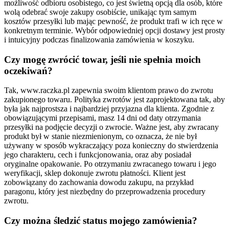
możliwość odbioru osobistego, co jest świetną opcją dla osób, które
wolą odebrać swoje zakupy osobiście, unikając tym samym
kosztów przesyłki lub mając pewność, że produkt trafi w ich ręce w
konkretnym terminie. Wybór odpowiedniej opcji dostawy jest prosty
i intuicyjny podczas finalizowania zamówienia w koszyku.
Czy mogę zwrócić towar, jeśli nie spełnia moich
oczekiwań?
Tak, www.raczka.pl zapewnia swoim klientom prawo do zwrotu
zakupionego towaru. Polityka zwrotów jest zaprojektowana tak, aby
była jak najprostsza i najbardziej przyjazna dla klienta. Zgodnie z
obowiązującymi przepisami, masz 14 dni od daty otrzymania
przesyłki na podjęcie decyzji o zwrocie. Ważne jest, aby zwracany
produkt był w stanie niezmienionym, co oznacza, że nie był
używany w sposób wykraczający poza konieczny do stwierdzenia
jego charakteru, cech i funkcjonowania, oraz aby posiadał
oryginalne opakowanie. Po otrzymaniu zwracanego towaru i jego
weryfikacji, sklep dokonuje zwrotu płatności. Klient jest
zobowiązany do zachowania dowodu zakupu, na przykład
paragonu, który jest niezbędny do przeprowadzenia procedury
zwrotu.
Czy można śledzić status mojego zamówienia?