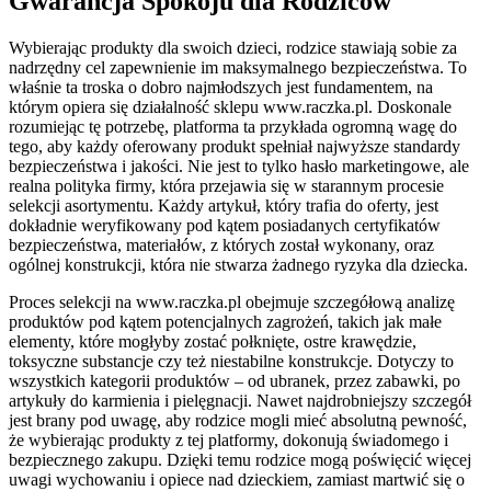
Gwarancja Spokoju dla Rodziców
Wybierając produkty dla swoich dzieci, rodzice stawiają sobie za
nadrzędny cel zapewnienie im maksymalnego bezpieczeństwa. To
właśnie ta troska o dobro najmłodszych jest fundamentem, na
którym opiera się działalność sklepu www.raczka.pl. Doskonale
rozumiejąc tę potrzebę, platforma ta przykłada ogromną wagę do
tego, aby każdy oferowany produkt spełniał najwyższe standardy
bezpieczeństwa i jakości. Nie jest to tylko hasło marketingowe, ale
realna polityka firmy, która przejawia się w starannym procesie
selekcji asortymentu. Każdy artykuł, który trafia do oferty, jest
dokładnie weryfikowany pod kątem posiadanych certyfikatów
bezpieczeństwa, materiałów, z których został wykonany, oraz
ogólnej konstrukcji, która nie stwarza żadnego ryzyka dla dziecka.
Proces selekcji na www.raczka.pl obejmuje szczegółową analizę
produktów pod kątem potencjalnych zagrożeń, takich jak małe
elementy, które mogłyby zostać połknięte, ostre krawędzie,
toksyczne substancje czy też niestabilne konstrukcje. Dotyczy to
wszystkich kategorii produktów – od ubranek, przez zabawki, po
artykuły do karmienia i pielęgnacji. Nawet najdrobniejszy szczegół
jest brany pod uwagę, aby rodzice mogli mieć absolutną pewność,
że wybierając produkty z tej platformy, dokonują świadomego i
bezpiecznego zakupu. Dzięki temu rodzice mogą poświęcić więcej
uwagi wychowaniu i opiece nad dzieckiem, zamiast martwić się o