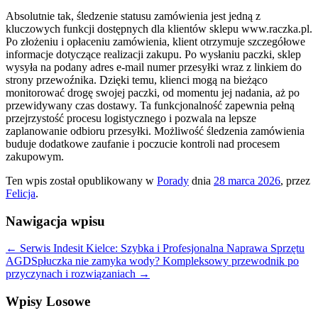
Absolutnie tak, śledzenie statusu zamówienia jest jedną z
kluczowych funkcji dostępnych dla klientów sklepu www.raczka.pl.
Po złożeniu i opłaceniu zamówienia, klient otrzymuje szczegółowe
informacje dotyczące realizacji zakupu. Po wysłaniu paczki, sklep
wysyła na podany adres e-mail numer przesyłki wraz z linkiem do
strony przewoźnika. Dzięki temu, klienci mogą na bieżąco
monitorować drogę swojej paczki, od momentu jej nadania, aż po
przewidywany czas dostawy. Ta funkcjonalność zapewnia pełną
przejrzystość procesu logistycznego i pozwala na lepsze
zaplanowanie odbioru przesyłki. Możliwość śledzenia zamówienia
buduje dodatkowe zaufanie i poczucie kontroli nad procesem
zakupowym.
Ten wpis został opublikowany w
Porady
dnia
28 marca 2026
,
przez
Felicja
.
Nawigacja wpisu
←
Serwis Indesit Kielce: Szybka i Profesjonalna Naprawa Sprzętu
AGD
Spłuczka nie zamyka wody? Kompleksowy przewodnik po
przyczynach i rozwiązaniach
→
Wpisy Losowe