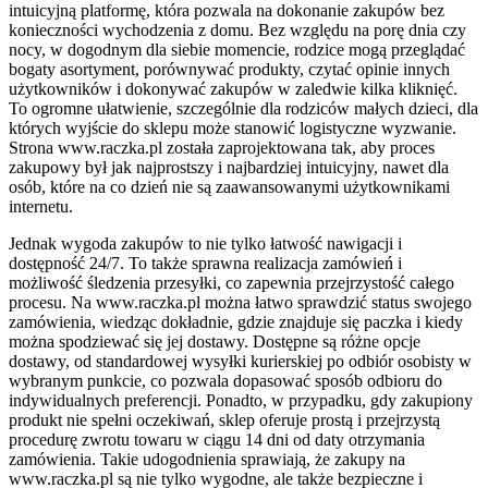
intuicyjną platformę, która pozwala na dokonanie zakupów bez
konieczności wychodzenia z domu. Bez względu na porę dnia czy
nocy, w dogodnym dla siebie momencie, rodzice mogą przeglądać
bogaty asortyment, porównywać produkty, czytać opinie innych
użytkowników i dokonywać zakupów w zaledwie kilka kliknięć.
To ogromne ułatwienie, szczególnie dla rodziców małych dzieci, dla
których wyjście do sklepu może stanowić logistyczne wyzwanie.
Strona www.raczka.pl została zaprojektowana tak, aby proces
zakupowy był jak najprostszy i najbardziej intuicyjny, nawet dla
osób, które na co dzień nie są zaawansowanymi użytkownikami
internetu.
Jednak wygoda zakupów to nie tylko łatwość nawigacji i
dostępność 24/7. To także sprawna realizacja zamówień i
możliwość śledzenia przesyłki, co zapewnia przejrzystość całego
procesu. Na www.raczka.pl można łatwo sprawdzić status swojego
zamówienia, wiedząc dokładnie, gdzie znajduje się paczka i kiedy
można spodziewać się jej dostawy. Dostępne są różne opcje
dostawy, od standardowej wysyłki kurierskiej po odbiór osobisty w
wybranym punkcie, co pozwala dopasować sposób odbioru do
indywidualnych preferencji. Ponadto, w przypadku, gdy zakupiony
produkt nie spełni oczekiwań, sklep oferuje prostą i przejrzystą
procedurę zwrotu towaru w ciągu 14 dni od daty otrzymania
zamówienia. Takie udogodnienia sprawiają, że zakupy na
www.raczka.pl są nie tylko wygodne, ale także bezpieczne i