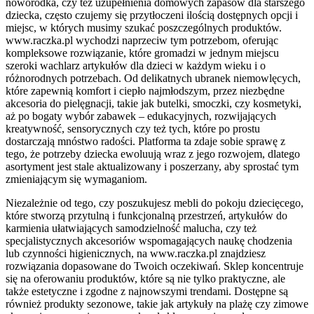
noworodka, czy też uzupełnienia domowych zapasów dla starszego
dziecka, często czujemy się przytłoczeni ilością dostępnych opcji i
miejsc, w których musimy szukać poszczególnych produktów.
www.raczka.pl wychodzi naprzeciw tym potrzebom, oferując
kompleksowe rozwiązanie, które gromadzi w jednym miejscu
szeroki wachlarz artykułów dla dzieci w każdym wieku i o
różnorodnych potrzebach. Od delikatnych ubranek niemowlęcych,
które zapewnią komfort i ciepło najmłodszym, przez niezbędne
akcesoria do pielęgnacji, takie jak butelki, smoczki, czy kosmetyki,
aż po bogaty wybór zabawek – edukacyjnych, rozwijających
kreatywność, sensorycznych czy też tych, które po prostu
dostarczają mnóstwo radości. Platforma ta zdaje sobie sprawę z
tego, że potrzeby dziecka ewoluują wraz z jego rozwojem, dlatego
asortyment jest stale aktualizowany i poszerzany, aby sprostać tym
zmieniającym się wymaganiom.
Niezależnie od tego, czy poszukujesz mebli do pokoju dziecięcego,
które stworzą przytulną i funkcjonalną przestrzeń, artykułów do
karmienia ułatwiających samodzielność malucha, czy też
specjalistycznych akcesoriów wspomagających naukę chodzenia
lub czynności higienicznych, na www.raczka.pl znajdziesz
rozwiązania dopasowane do Twoich oczekiwań. Sklep koncentruje
się na oferowaniu produktów, które są nie tylko praktyczne, ale
także estetyczne i zgodne z najnowszymi trendami. Dostępne są
również produkty sezonowe, takie jak artykuły na plażę czy zimowe