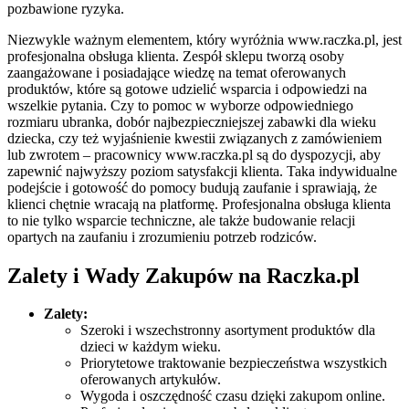
pozbawione ryzyka.
Niezwykle ważnym elementem, który wyróżnia www.raczka.pl, jest
profesjonalna obsługa klienta. Zespół sklepu tworzą osoby
zaangażowane i posiadające wiedzę na temat oferowanych
produktów, które są gotowe udzielić wsparcia i odpowiedzi na
wszelkie pytania. Czy to pomoc w wyborze odpowiedniego
rozmiaru ubranka, dobór najbezpieczniejszej zabawki dla wieku
dziecka, czy też wyjaśnienie kwestii związanych z zamówieniem
lub zwrotem – pracownicy www.raczka.pl są do dyspozycji, aby
zapewnić najwyższy poziom satysfakcji klienta. Taka indywidualne
podejście i gotowość do pomocy budują zaufanie i sprawiają, że
klienci chętnie wracają na platformę. Profesjonalna obsługa klienta
to nie tylko wsparcie techniczne, ale także budowanie relacji
opartych na zaufaniu i zrozumieniu potrzeb rodziców.
Zalety i Wady Zakupów na Raczka.pl
Zalety:
Szeroki i wszechstronny asortyment produktów dla
dzieci w każdym wieku.
Priorytetowe traktowanie bezpieczeństwa wszystkich
oferowanych artykułów.
Wygoda i oszczędność czasu dzięki zakupom online.