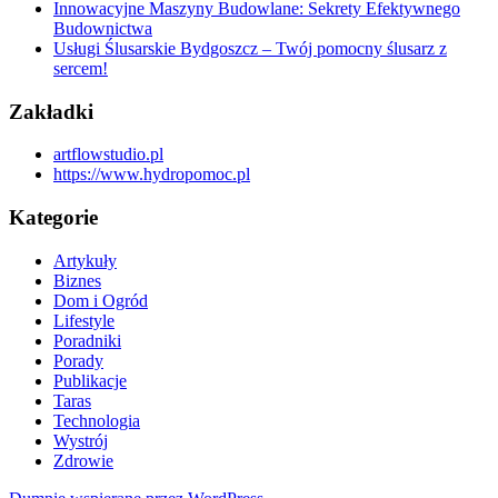
Innowacyjne Maszyny Budowlane: Sekrety Efektywnego
Budownictwa
Usługi Ślusarskie Bydgoszcz – Twój pomocny ślusarz z
sercem!
Zakładki
artflowstudio.pl
https://www.hydropomoc.pl
Kategorie
Artykuły
Biznes
Dom i Ogród
Lifestyle
Poradniki
Porady
Publikacje
Taras
Technologia
Wystrój
Zdrowie