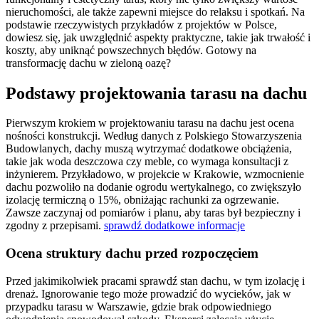
nieruchomości, ale także zapewni miejsce do relaksu i spotkań. Na
podstawie rzeczywistych przykładów z projektów w Polsce,
dowiesz się, jak uwzględnić aspekty praktyczne, takie jak trwałość i
koszty, aby uniknąć powszechnych błędów. Gotowy na
transformację dachu w zieloną oazę?
Podstawy projektowania tarasu na dachu
Pierwszym krokiem w projektowaniu tarasu na dachu jest ocena
nośności konstrukcji. Według danych z Polskiego Stowarzyszenia
Budowlanych, dachy muszą wytrzymać dodatkowe obciążenia,
takie jak woda deszczowa czy meble, co wymaga konsultacji z
inżynierem. Przykładowo, w projekcie w Krakowie, wzmocnienie
dachu pozwoliło na dodanie ogrodu wertykalnego, co zwiększyło
izolację termiczną o 15%, obniżając rachunki za ogrzewanie.
Zawsze zaczynaj od pomiarów i planu, aby taras był bezpieczny i
zgodny z przepisami.
sprawdź dodatkowe informacje
Ocena struktury dachu przed rozpoczęciem
Przed jakimikolwiek pracami sprawdź stan dachu, w tym izolację i
drenaż. Ignorowanie tego może prowadzić do wycieków, jak w
przypadku tarasu w Warszawie, gdzie brak odpowiedniego