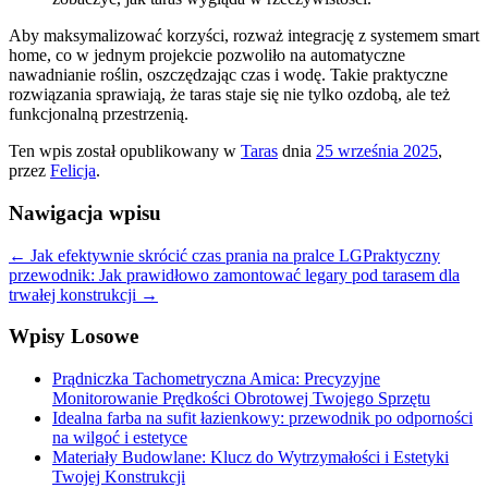
Aby maksymalizować korzyści, rozważ integrację z systemem smart
home, co w jednym projekcie pozwoliło na automatyczne
nawadnianie roślin, oszczędzając czas i wodę. Takie praktyczne
rozwiązania sprawiają, że taras staje się nie tylko ozdobą, ale też
funkcjonalną przestrzenią.
Ten wpis został opublikowany w
Taras
dnia
25 września 2025
,
przez
Felicja
.
Nawigacja wpisu
←
Jak efektywnie skrócić czas prania na pralce LG
Praktyczny
przewodnik: Jak prawidłowo zamontować legary pod tarasem dla
trwałej konstrukcji
→
Wpisy Losowe
Prądniczka Tachometryczna Amica: Precyzyjne
Monitorowanie Prędkości Obrotowej Twojego Sprzętu
Idealna farba na sufit łazienkowy: przewodnik po odporności
na wilgoć i estetyce
Materiały Budowlane: Klucz do Wytrzymałości i Estetyki
Twojej Konstrukcji