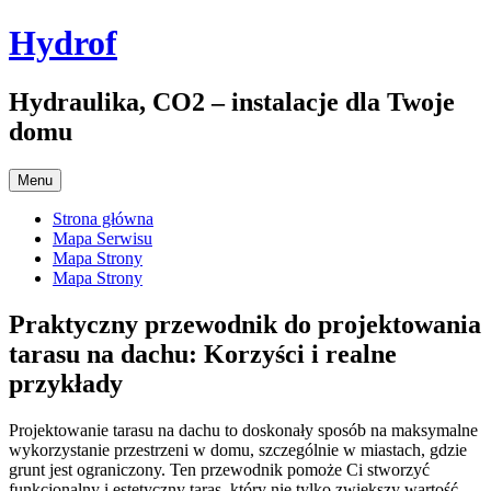
Przejdź
Hydrof
do
treści
Hydraulika, CO2 – instalacje dla Twoje
domu
Menu
Strona główna
Mapa Serwisu
Mapa Strony
Mapa Strony
Praktyczny przewodnik do projektowania
tarasu na dachu: Korzyści i realne
przykłady
Projektowanie tarasu na dachu to doskonały sposób na maksymalne
wykorzystanie przestrzeni w domu, szczególnie w miastach, gdzie
grunt jest ograniczony. Ten przewodnik pomoże Ci stworzyć
funkcjonalny i estetyczny taras, który nie tylko zwiększy wartość