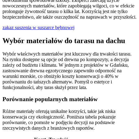
odwodnienia spowodował szkody. Eksperci zalecają użycie
nowoczesnych materiałów, które zapobiegają wilgoci, co w efekcie
prolonguje żywotność tarasu o kilka lat. Korzyścią jest nie tylko
bezpieczeństwo, ale także oszczędność na naprawach w przyszłości.
zakaz suszenia w suszarce bębnowej
Wybór materiałów do tarasu na dachu
Wybór właściwych materiałów jest kluczowy dla trwałości tarasu.
Na rynku dostępne są opcje od drewna po kompozyty, a decyzja
zależy od budżetu i klimatu. W jednym z projektów w Gdańsku,
zastosowanie drewna egzotycznego zapewniło odporność na
warunki morskie, co obniżyło koszty konserwacji o 40% w
porównaniu do tańszych alternatyw. Pomyśl o estetyce i
funkcjonalności, aby taras służył przez lata.
Porównanie popularnych materiałów
Różne materiały oferują unikalne korzyści, takie jak niska
konserwacja czy ekologiczność. Poniższa tabela pokazuje
porównanie, co pomoże w podjęciu decyzji na podstawie
rzeczywistych danych z branżowych raportów.