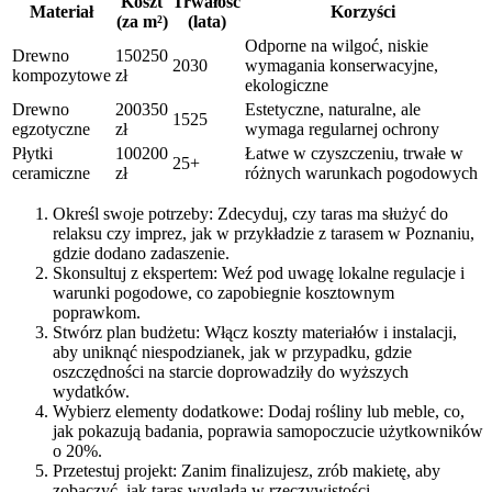
Koszt
Trwałość
Materiał
Korzyści
(za m²)
(lata)
Odporne na wilgoć, niskie
Drewno
150250
2030
wymagania konserwacyjne,
kompozytowe
zł
ekologiczne
Drewno
200350
Estetyczne, naturalne, ale
1525
egzotyczne
zł
wymaga regularnej ochrony
Płytki
100200
Łatwe w czyszczeniu, trwałe w
25+
ceramiczne
zł
różnych warunkach pogodowych
Określ swoje potrzeby: Zdecyduj, czy taras ma służyć do
relaksu czy imprez, jak w przykładzie z tarasem w Poznaniu,
gdzie dodano zadaszenie.
Skonsultuj z ekspertem: Weź pod uwagę lokalne regulacje i
warunki pogodowe, co zapobiegnie kosztownym
poprawkom.
Stwórz plan budżetu: Włącz koszty materiałów i instalacji,
aby uniknąć niespodzianek, jak w przypadku, gdzie
oszczędności na starcie doprowadziły do wyższych
wydatków.
Wybierz elementy dodatkowe: Dodaj rośliny lub meble, co,
jak pokazują badania, poprawia samopoczucie użytkowników
o 20%.
Przetestuj projekt: Zanim finalizujesz, zrób makietę, aby
zobaczyć, jak taras wygląda w rzeczywistości.