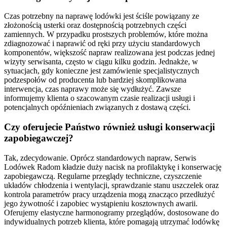
Czas potrzebny na naprawę lodówki jest ściśle powiązany ze
złożonością usterki oraz dostępnością potrzebnych części
zamiennych. W przypadku prostszych problemów, które można
zdiagnozować i naprawić od ręki przy użyciu standardowych
komponentów, większość napraw realizowana jest podczas jednej
wizyty serwisanta, często w ciągu kilku godzin. Jednakże, w
sytuacjach, gdy konieczne jest zamówienie specjalistycznych
podzespołów od producenta lub bardziej skomplikowana
interwencja, czas naprawy może się wydłużyć. Zawsze
informujemy klienta o szacowanym czasie realizacji usługi i
potencjalnych opóźnieniach związanych z dostawą części.
Czy oferujecie Państwo również usługi konserwacji
zapobiegawczej?
Tak, zdecydowanie. Oprócz standardowych napraw, Serwis
Lodówek Radom kładzie duży nacisk na profilaktykę i konserwację
zapobiegawczą. Regularne przeglądy techniczne, czyszczenie
układów chłodzenia i wentylacji, sprawdzanie stanu uszczelek oraz
kontrola parametrów pracy urządzenia mogą znacząco przedłużyć
jego żywotność i zapobiec wystąpieniu kosztownych awarii.
Oferujemy elastyczne harmonogramy przeglądów, dostosowane do
indywidualnych potrzeb klienta, które pomagają utrzymać lodówkę