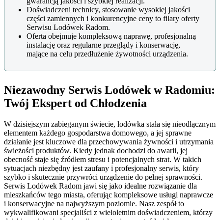
gwarancją jakości i szybkiej realizacji.
Doświadczeni technicy, stosowanie wysokiej jakości
części zamiennych i konkurencyjne ceny to filary oferty
Serwisu Lodówek Radom.
Oferta obejmuje kompleksową naprawę, profesjonalną
instalację oraz regularne przeglądy i konserwację,
mające na celu przedłużenie żywotności urządzenia.
Niezawodny Serwis Lodówek w Radomiu:
Twój Ekspert od Chłodzenia
W dzisiejszym zabieganym świecie, lodówka stała się nieodłącznym
elementem każdego gospodarstwa domowego, a jej sprawne
działanie jest kluczowe dla przechowywania żywności i utrzymania
świeżości produktów. Kiedy jednak dochodzi do awarii, jej
obecność staje się źródłem stresu i potencjalnych strat. W takich
sytuacjach niezbędny jest zaufany i profesjonalny serwis, który
szybko i skutecznie przywróci urządzenie do pełnej sprawności.
Serwis Lodówek Radom jawi się jako idealne rozwiązanie dla
mieszkańców tego miasta, oferując kompleksowe usługi naprawcze
i konserwacyjne na najwyższym poziomie. Nasz zespół to
wykwalifikowani specjaliści z wieloletnim doświadczeniem, którzy