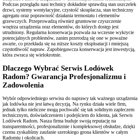
Podczas przeglądu nasi technicy dokładnie sprawdzą stan uszczelek
drzwi, systemy wentylacyjne, czystość skraplacza, stan techniczny
agregatu oraz poprawność działania termostatu i elementów
grzewczych. Przeprowadzą również gruntowne czyszczenie
wnętrza urządzenia oraz elementów, do których dostęp jest
utrudniony. Regularna konserwacja pozwala na wczesne wykrycie
potencjalnych problemów, zanim przerodzą się one w poważne
awarie, co przekłada się na niższe koszty eksploatacji i mniejszą
częstotliwość napraw. Zapobiegawcza konserwacja jest inwestycją,
która zwraca się wielokrotnie.
Dlaczego Wybrać Serwis Lodówek
Radom? Gwarancja Profesjonalizmu i
Zadowolenia
Wybór odpowiedniego serwisu do naprawy tak ważnego urządzenia
jak lodówka nie jest łatwą decyzją. Na rynku działa wiele firm,
jednak tylko nieliczne mogą pochwalić się tak solidnym zapleczem
technicznym, doświadczeniem i podejściem do klienta, jak Serwis
Lodówek Radom. Nasza firma buduje swoją reputację na
transparentności, profesjonalizmie i kompleksowej obsłudze, dzięki
czemu zyskaliśmy zaufanie szerokiego grona klientów w całym
Radomiu i okolicach.