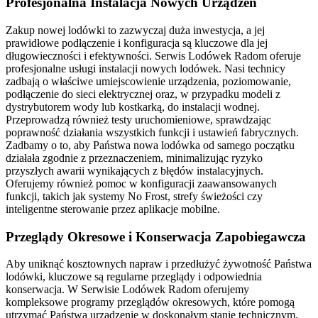
Profesjonalna Instalacja Nowych Urządzeń
Zakup nowej lodówki to zazwyczaj duża inwestycja, a jej
prawidłowe podłączenie i konfiguracja są kluczowe dla jej
długowieczności i efektywności. Serwis Lodówek Radom oferuje
profesjonalne usługi instalacji nowych lodówek. Nasi technicy
zadbają o właściwe umiejscowienie urządzenia, poziomowanie,
podłączenie do sieci elektrycznej oraz, w przypadku modeli z
dystrybutorem wody lub kostkarką, do instalacji wodnej.
Przeprowadzą również testy uruchomieniowe, sprawdzając
poprawność działania wszystkich funkcji i ustawień fabrycznych.
Zadbamy o to, aby Państwa nowa lodówka od samego początku
działała zgodnie z przeznaczeniem, minimalizując ryzyko
przyszłych awarii wynikających z błędów instalacyjnych.
Oferujemy również pomoc w konfiguracji zaawansowanych
funkcji, takich jak systemy No Frost, strefy świeżości czy
inteligentne sterowanie przez aplikacje mobilne.
Przeglądy Okresowe i Konserwacja Zapobiegawcza
Aby uniknąć kosztownych napraw i przedłużyć żywotność Państwa
lodówki, kluczowe są regularne przeglądy i odpowiednia
konserwacja. W Serwisie Lodówek Radom oferujemy
kompleksowe programy przeglądów okresowych, które pomogą
utrzymać Państwa urządzenie w doskonałym stanie technicznym.