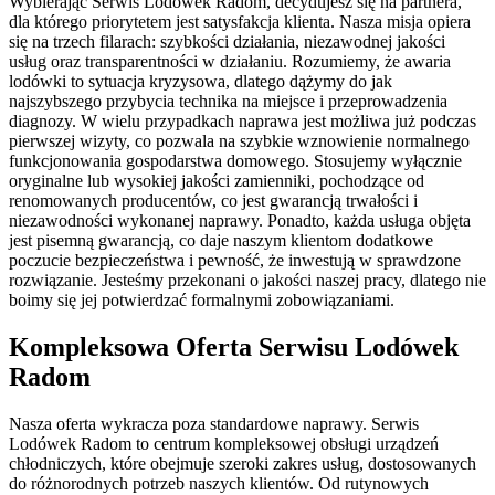
Wybierając Serwis Lodówek Radom, decydujesz się na partnera,
dla którego priorytetem jest satysfakcja klienta. Nasza misja opiera
się na trzech filarach: szybkości działania, niezawodnej jakości
usług oraz transparentności w działaniu. Rozumiemy, że awaria
lodówki to sytuacja kryzysowa, dlatego dążymy do jak
najszybszego przybycia technika na miejsce i przeprowadzenia
diagnozy. W wielu przypadkach naprawa jest możliwa już podczas
pierwszej wizyty, co pozwala na szybkie wznowienie normalnego
funkcjonowania gospodarstwa domowego. Stosujemy wyłącznie
oryginalne lub wysokiej jakości zamienniki, pochodzące od
renomowanych producentów, co jest gwarancją trwałości i
niezawodności wykonanej naprawy. Ponadto, każda usługa objęta
jest pisemną gwarancją, co daje naszym klientom dodatkowe
poczucie bezpieczeństwa i pewność, że inwestują w sprawdzone
rozwiązanie. Jesteśmy przekonani o jakości naszej pracy, dlatego nie
boimy się jej potwierdzać formalnymi zobowiązaniami.
Kompleksowa Oferta Serwisu Lodówek
Radom
Nasza oferta wykracza poza standardowe naprawy. Serwis
Lodówek Radom to centrum kompleksowej obsługi urządzeń
chłodniczych, które obejmuje szeroki zakres usług, dostosowanych
do różnorodnych potrzeb naszych klientów. Od rutynowych