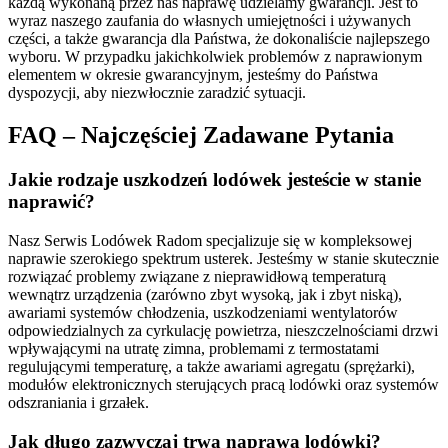
każdą wykonaną przez nas naprawę udzielamy gwarancji. Jest to
wyraz naszego zaufania do własnych umiejętności i używanych
części, a także gwarancja dla Państwa, że dokonaliście najlepszego
wyboru. W przypadku jakichkolwiek problemów z naprawionym
elementem w okresie gwarancyjnym, jesteśmy do Państwa
dyspozycji, aby niezwłocznie zaradzić sytuacji.
FAQ – Najczęściej Zadawane Pytania
Jakie rodzaje uszkodzeń lodówek jesteście w stanie
naprawić?
Nasz Serwis Lodówek Radom specjalizuje się w kompleksowej
naprawie szerokiego spektrum usterek. Jesteśmy w stanie skutecznie
rozwiązać problemy związane z nieprawidłową temperaturą
wewnątrz urządzenia (zarówno zbyt wysoką, jak i zbyt niską),
awariami systemów chłodzenia, uszkodzeniami wentylatorów
odpowiedzialnych za cyrkulację powietrza, nieszczelnościami drzwi
wpływającymi na utratę zimna, problemami z termostatami
regulującymi temperaturę, a także awariami agregatu (sprężarki),
modułów elektronicznych sterujących pracą lodówki oraz systemów
odszraniania i grzałek.
Jak długo zazwyczaj trwa naprawa lodówki?