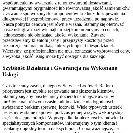
współpracujemy wyłącznie z renomowanymi dostawcami,
gwarantującymi oryginalność lub równoważną jakość zamienników.
Używanie sprawdzonych komponentów to klucz do zapewnienia
długotrwałej i bezproblemowej pracy urządzenia po naprawie.
Nasza polityka cenowa jest równie ważna. Staramy się oferować
nasze usługi w możliwie najbardziej konkurencyjnych cenach,
jednocześnie nie obniżając jakości wykonania. Zawsze
przedstawiamy klientom jasny i przejrzysty kosztorys przed
rozpoczęciem prac, unikając ukrytych opłat i niespodzianek.
Wierzymy, że profesjonalizm nie musi oznaczać wygórowanej ceny,
a wysoka jakość usług może być dostępna dla każdego.
Szybkość Działania i Gwarancja na Wykonane
Usługi
Czas to cenny zasób, dlatego w Serwisie Lodówek Radom
priorytetem jest szybkie reagowanie na zgłoszenia klientów.
Staramy się, aby nasi technicy docierali na miejsce awarii w
możliwie najkrótszym czasie, minimalizując niedogodności
związane z brakiem sprawnej lodówki. Wiele typowych usterek
jesteśmy w stanie naprawić podczas jednej wizyty, wykorzystując
części dostępne od ręki. W przypadku konieczności zamówienia
specjalistycznych komponentów, informujemy o tym klienta i
ustalamy dogodny termin dalszych prac. Co najważniejsze, na