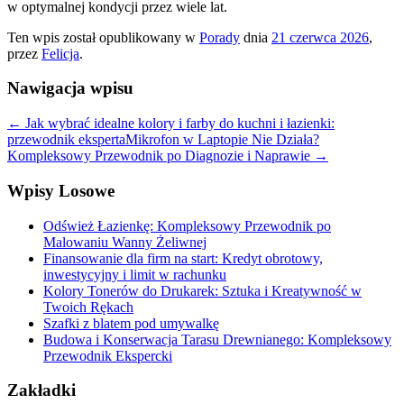
w optymalnej kondycji przez wiele lat.
Ten wpis został opublikowany w
Porady
dnia
21 czerwca 2026
,
przez
Felicja
.
Nawigacja wpisu
←
Jak wybrać idealne kolory i farby do kuchni i łazienki:
przewodnik eksperta
Mikrofon w Laptopie Nie Działa?
Kompleksowy Przewodnik po Diagnozie i Naprawie
→
Wpisy Losowe
Odśwież Łazienkę: Kompleksowy Przewodnik po
Malowaniu Wanny Żeliwnej
Finansowanie dla firm na start: Kredyt obrotowy,
inwestycyjny i limit w rachunku
Kolory Tonerów do Drukarek: Sztuka i Kreatywność w
Twoich Rękach
Szafki z blatem pod umywalkę
Budowa i Konserwacja Tarasu Drewnianego: Kompleksowy
Przewodnik Ekspercki
Zakładki