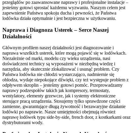
przeglądów po zaawansowane naprawy i profesjonalne instalacje –
jesteśmy gotowi sprostać każdemu wyzwaniu. Naszym celem jest
zapewnienie Państwu spokoju ducha i pewności, że Państwa
lodówka działa optymalnie i jest bezpieczna w użytkowaniu.
Naprawa i Diagnoza Usterek – Serce Naszej
Działalności
Głównym profilem naszej działalności jest diagnozowanie i
naprawa wszelkich usterek, które mogą pojawić się w lodówkach.
Niezależnie od marki, modelu czy wieku urządzenia, nasi
doświadczeni technicy są wyposażeni w niezbędną wiedzę i
narzędzia, aby skutecznie zlokalizować i usunąć problem. Czy
Państwa lodówka nie chłodzi wystarczająco, nadmiernie się
oblodza, wydaje niepokojące dźwięki, czy też występuje problem z
odpływem skroplin – jesteśmy gotowi pomóc. Przeprowadzamy
naprawy podzespołów takich jak kompresory, termostaty,
wentylatory, elementy grzewcze, jak i systemy elektroniczne
sterujące pracą urządzenia. Stosujemy tylko sprawdzone części
zamienne, gwarantujące długą żywotność i bezawaryjne działanie
lodówki po naprawie. Nasze umiejętności obejmują również
naprawę lodówek typu side-by-side, french door, z kostkarkami oraz
dystrybutorami wody.