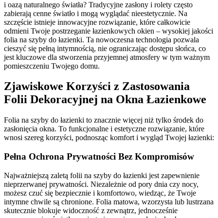
i oazą naturalnego światła? Tradycyjne zasłony i rolety często
zabierają cenne światło i mogą wyglądać nieestetycznie. Na
szczęście istnieje innowacyjne rozwiązanie, które całkowicie
odmieni Twoje postrzeganie łazienkowych okien – wysokiej jakości
folia na szyby do łazienki. Ta nowoczesna technologia pozwala
cieszyć się pełną intymnością, nie ograniczając dostępu słońca, co
jest kluczowe dla stworzenia przyjemnej atmosfery w tym ważnym
pomieszczeniu Twojego domu.
Zjawiskowe Korzyści z Zastosowania
Folii Dekoracyjnej na Okna Łazienkowe
Folia na szyby do łazienki to znacznie więcej niż tylko środek do
zasłonięcia okna. To funkcjonalne i estetyczne rozwiązanie, które
wnosi szereg korzyści, podnosząc komfort i wygląd Twojej łazienki:
Pełna Ochrona Prywatności Bez Kompromisów
Najważniejszą zaletą folii na szyby do łazienki jest zapewnienie
nieprzerwanej prywatności. Niezależnie od pory dnia czy nocy,
możesz czuć się bezpiecznie i komfortowo, wiedząc, że Twoje
intymne chwile są chronione. Folia matowa, wzorzysta lub lustrzana
skutecznie blokuje widoczność z zewnątrz, jednocześnie