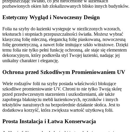
przepuszczając światło, co jest nieocenione w łazienkach
pozbawionych okien lub zlokalizowanych blisko innych budynków.
Estetyczny Wygląd i Nowoczesny Design
Folia na szyby do łazienki występuje w niezliczonych wzorach,
teksturach i stopniach przepuszczalności światła. Możesz wybrać
klasyczną folię mleczną, elegancką folię piaskowaną, nowoczesną
folię geometryczną, a nawet folie imitujące szkło witrażowe. Dzięki
temu folia nie tylko pełni funkcję ochronną, ale staje się elementem
dekoracyjnym, który podkreśla styl Twojej łazienki, nadając jej
unikalny charakter i elegancję.
Ochrona przed Szkodliwym Promieniowaniem UV
Wiele rodzajów folii na szyby posiada właściwości blokujące
szkodliwe promieniowanie UV. Chroni to nie tylko Twoją skórę
przed przedwczesnym starzeniem i uszkodzeniami, ale także
zapobiega blaknięciu mebli łazienkowych, ręczników i innych
tekstyliów narażonych na bezpośrednie działanie słońca. Jest to
dodatkowa korzyść, która zwiększa wartość użytkową folii.
Prosta Instalacja i Łatwa Konserwacja