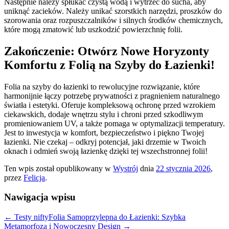
Następnie należy spłukać czystą wodą i wytrzeć do sucha, aby
uniknąć zacieków. Należy unikać szorstkich narzędzi, proszków do
szorowania oraz rozpuszczalników i silnych środków chemicznych,
które mogą zmatowić lub uszkodzić powierzchnię folii.
Zakończenie: Otwórz Nowe Horyzonty
Komfortu z Folią na Szyby do Łazienki!
Folia na szyby do łazienki to rewolucyjne rozwiązanie, które
harmonijnie łączy potrzebę prywatności z pragnieniem naturalnego
światła i estetyki. Oferuje kompleksową ochronę przed wzrokiem
ciekawskich, dodaje wnętrzu stylu i chroni przed szkodliwym
promieniowaniem UV, a także pomaga w optymalizacji temperatury.
Jest to inwestycja w komfort, bezpieczeństwo i piękno Twojej
łazienki. Nie czekaj – odkryj potencjał, jaki drzemie w Twoich
oknach i odmień swoją łazienkę dzięki tej wszechstronnej folii!
Ten wpis został opublikowany w
Wystrój
dnia
22 stycznia 2026
,
przez
Felicja
.
Nawigacja wpisu
←
Testy nifty
Folia Samoprzylepna do Łazienki: Szybka
Metamorfoza i Nowoczesny Design
→