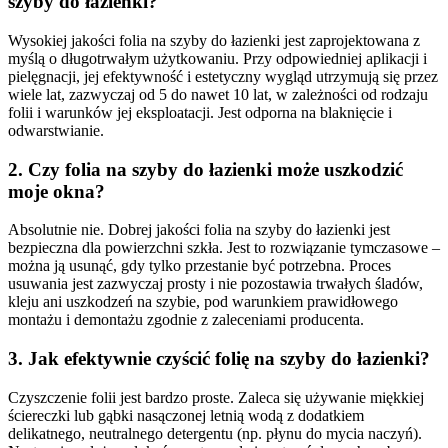
szyby do łazienki?
Wysokiej jakości folia na szyby do łazienki jest zaprojektowana z
myślą o długotrwałym użytkowaniu. Przy odpowiedniej aplikacji i
pielęgnacji, jej efektywność i estetyczny wygląd utrzymują się przez
wiele lat, zazwyczaj od 5 do nawet 10 lat, w zależności od rodzaju
folii i warunków jej eksploatacji. Jest odporna na blaknięcie i
odwarstwianie.
2. Czy folia na szyby do łazienki może uszkodzić
moje okna?
Absolutnie nie. Dobrej jakości folia na szyby do łazienki jest
bezpieczna dla powierzchni szkła. Jest to rozwiązanie tymczasowe –
można ją usunąć, gdy tylko przestanie być potrzebna. Proces
usuwania jest zazwyczaj prosty i nie pozostawia trwałych śladów,
kleju ani uszkodzeń na szybie, pod warunkiem prawidłowego
montażu i demontażu zgodnie z zaleceniami producenta.
3. Jak efektywnie czyścić folię na szyby do łazienki?
Czyszczenie folii jest bardzo proste. Zaleca się używanie miękkiej
ściereczki lub gąbki nasączonej letnią wodą z dodatkiem
delikatnego, neutralnego detergentu (np. płynu do mycia naczyń).