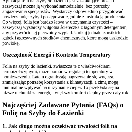
Aplikacja folii na szyby do łazienki jest zaskakująco prosta i
zazwyczaj można ją wykonać samodzielnie, bez potrzeby
angażowania specjalistów. Wystarczy odpowiednio przygotować
powierzchnię szyby i postępować zgodnie z instrukcją producenta.
Co więcej, folia jest bardzo łatwa w utrzymaniu czystości –
zazwyczaj wystarczy wilgotna ściereczka z łagodnym detergentem,
aby przywrócić jej pierwotny wygląd. Unikaj jednak szorstkich
gąbek i agresywnych środków chemicznych, które mogą uszkodzić
powłokę.
Oszczędność Energii i Kontrola Temperatury
Folia na szyby do łazienki, zwłaszcza te z właściwościami
termoizolacyjnymi, może pomóc w regulacji temperatury w
pomieszczeniu. Latem ograniczają nagrzewanie się wnętrza,
zmniejszając potrzebę korzystania z klimatyzacji, a zimą mogą
minimalnie wpływać na utrzymanie ciepła. To przekłada się na
niższe rachunki za energię i większy komfort cieplny przez cały rok.
Najczęściej Zadawane Pytania (FAQs) o
Folię na Szyby do Łazienki
1. Jak długo można oczekiwać trwałości folii na