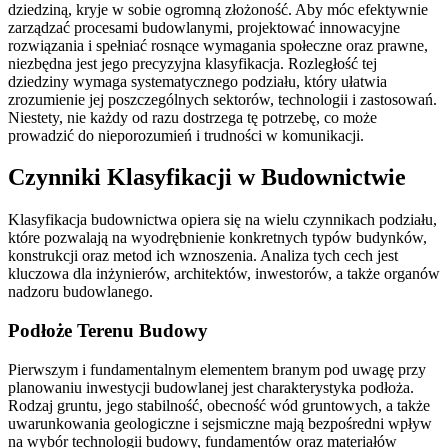
dziedziną, kryje w sobie ogromną złożoność. Aby móc efektywnie
zarządzać procesami budowlanymi, projektować innowacyjne
rozwiązania i spełniać rosnące wymagania społeczne oraz prawne,
niezbędna jest jego precyzyjna klasyfikacja. Rozległość tej
dziedziny wymaga systematycznego podziału, który ułatwia
zrozumienie jej poszczególnych sektorów, technologii i zastosowań.
Niestety, nie każdy od razu dostrzega tę potrzebę, co może
prowadzić do nieporozumień i trudności w komunikacji.
Czynniki Klasyfikacji w Budownictwie
Klasyfikacja budownictwa opiera się na wielu czynnikach podziału,
które pozwalają na wyodrębnienie konkretnych typów budynków,
konstrukcji oraz metod ich wznoszenia. Analiza tych cech jest
kluczowa dla inżynierów, architektów, inwestorów, a także organów
nadzoru budowlanego.
Podłoże Terenu Budowy
Pierwszym i fundamentalnym elementem branym pod uwagę przy
planowaniu inwestycji budowlanej jest charakterystyka podłoża.
Rodzaj gruntu, jego stabilność, obecność wód gruntowych, a także
uwarunkowania geologiczne i sejsmiczne mają bezpośredni wpływ
na wybór technologii budowy, fundamentów oraz materiałów