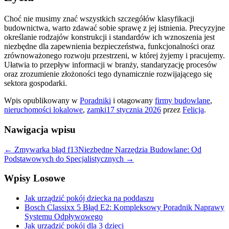
Choć nie musimy znać wszystkich szczegółów klasyfikacji
budownictwa, warto zdawać sobie sprawę z jej istnienia. Precyzyjne
określanie rodzajów konstrukcji i standardów ich wznoszenia jest
niezbędne dla zapewnienia bezpieczeństwa, funkcjonalności oraz
zrównoważonego rozwoju przestrzeni, w której żyjemy i pracujemy.
Ułatwia to przepływ informacji w branży, standaryzację procesów
oraz zrozumienie złożoności tego dynamicznie rozwijającego się
sektora gospodarki.
Wpis opublikowany w
Poradniki
i otagowany
firmy budowlane
,
nieruchomości lokalowe
,
zamki
17 stycznia 2026
przez
Felicja
.
Nawigacja wpisu
←
Zmywarka błąd f13
Niezbędne Narzędzia Budowlane: Od
Podstawowych do Specjalistycznych
→
Wpisy Losowe
Jak urządzić pokój dziecka na poddaszu
Bosch Classixx 5 Błąd E2: Kompleksowy Poradnik Naprawy
Systemu Odpływowego
Jak urządzić pokój dla 3 dzieci