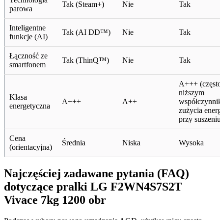
Tak (Steam+)
Nie
Tak
parowa
Inteligentne
Tak (AI DD™)
Nie
Tak
funkcje (AI)
Łączność ze
Tak (ThinQ™)
Nie
Tak
smartfonem
A+++ (często
niższym
Klasa
A+++
A++
współczynni
energetyczna
zużycia energ
przy suszeni
Cena
Średnia
Niska
Wysoka
(orientacyjna)
Najczęściej zadawane pytania (FAQ)
dotyczące pralki LG F2WN4S7S2T
Vivace 7kg 1200 obr