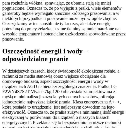
para rozluźnia włókna, sprawiając, że ubrania stają się mniej
pogniecione. Oznacza to, że po wyjęciu z pralki, wiele elementów
garderoby będzie wymagało znacznie krótszego prasowania, a w
niektórych przypadkach prasowanie może być w ogóle zbędne.
Oszczędzamy w ten sposób nie tylko czas, ale także energię
potrzebną do pracy żelazka, a same tkaniny są mniej narażone na
wysokie temperatury i potencjalne uszkodzenia spowodowane przez
prasowanie.
Oszczędność energii i wody –
odpowiedzialne pranie
W dzisiejszych czasach, kiedy świadomość ekologiczna rośnie, a
rachunki za media stanowią coraz większe obciążenie dla
domowego budżetu, aspekt oszczędności energii i wody w
urządzeniach AGD nabiera szczególnego znaczenia. Pralka LG
F2WN4S7S2T Vivace 7kg 1200 obr została zaprojektowana z
myślą o minimalizacji zużycia tych cennych zasobów, oferując
jednocześnie najwyższą jakość prania. Klasa energetyczna A+++,
którą posiada to urządzenie, jest najlepszym dowodem na jego
efektywność. Oznacza to, że pralka zużywa minimalną ilość energii
elektrycznej w porównaniu do urządzeń o niższych klasach
energetycznych. Przekłada się to bezpośrednio na niższe rachunki
za prąd, co jest zauważalną oszczędnością w skali roku. Jest to