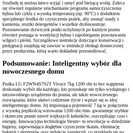
Szufladę tę można łatwo wyjąć i umyć pod bieżącą wodą. Zaleca
się również regularne uruchamianie programu samoczyszczenia
bębna lub cyklu z wysoką temperaturą (np. 90°C) z dodatkiem
specjalnego środka do czyszczenia pralek, aby usunąć osady z
kamienia, resztki detergentów i wszelkie drobnoustroje.
Pozostawianie drzwiczek pralki uchylonych po każdym praniu
również pomaga w wentylacji bębna i zapobieganiu powstawaniu
wilgoci i pleśni. Szczegółowe instrukcje dotyczące konserwacji i
pielęgnacji znajdują się zawsze w instrukcji obsługi dostarczonej
przez producenta, którą warto dokładnie przestudiować.
Podsumowanie: Inteligentny wybór dla
nowoczesnego domu
Pralka LG F2WN4S7S2T Vivace 7kg 1200 obr to bez wątpienia
doskonały wybór dla każdego, kto poszukuje nie tylko wydajnego i
niezawodnego urządzenia do prania, ale także nowoczesnego
rozwiązania, które ułatwi codzienne życie i wpisze się w ideę
inteligentnego domu. Jej imponująca pojemność 7 kg w połączeniu
z wysoką prędkością wirowania 1200 obr./min. gwarantuje szybkie
i skuteczne pranie nawet większych ładunków, oszczędzając czas i
energię. Innowacyjna technologia Steam+ to rewolucja w dziedzinie
higieny, zapewniająca dogłębne czyszczenie tkanin, eliminację
bakterii i alergenów oraz redukcję zagnieceń, co przekłada się na