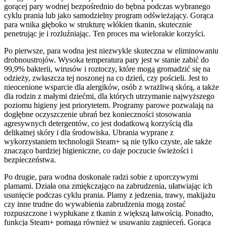
gorącej pary wodnej bezpośrednio do bębna podczas wybranego
cyklu prania lub jako samodzielny program odświeżający. Gorąca
para wnika głęboko w strukturę włókien tkanin, skutecznie
penetrując je i rozluźniając. Ten proces ma wielorakie korzyści.
Po pierwsze, para wodna jest niezwykle skuteczna w eliminowaniu
drobnoustrojów. Wysoka temperatura pary jest w stanie zabić do
99,9% bakterii, wirusów i roztoczy, które mogą gromadzić się na
odzieży, zwłaszcza tej noszonej na co dzień, czy pościeli. Jest to
nieocenione wsparcie dla alergików, osób z wrażliwą skórą, a także
dla rodzin z małymi dziećmi, dla których utrzymanie najwyższego
poziomu higieny jest priorytetem. Programy parowe pozwalają na
dogłębne oczyszczenie ubrań bez konieczności stosowania
agresywnych detergentów, co jest dodatkową korzyścią dla
delikatnej skóry i dla środowiska. Ubrania wyprane z
wykorzystaniem technologii Steam+ są nie tylko czyste, ale także
znacząco bardziej higieniczne, co daje poczucie świeżości i
bezpieczeństwa.
Po drugie, para wodna doskonale radzi sobie z uporczywymi
plamami. Działa ona zmiękczająco na zabrudzenia, ułatwiając ich
usunięcie podczas cyklu prania. Plamy z jedzenia, trawy, makijażu
czy inne trudne do wywabienia zabrudzenia mogą zostać
rozpuszczone i wypłukane z tkanin z większą łatwością. Ponadto,
funkcja Steam+ pomaga również w usuwaniu zagnieceń. Gorąca