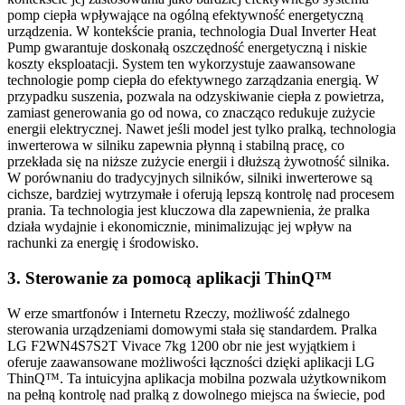
pomp ciepła wpływające na ogólną efektywność energetyczną
urządzenia. W kontekście prania, technologia Dual Inverter Heat
Pump gwarantuje doskonałą oszczędność energetyczną i niskie
koszty eksploatacji. System ten wykorzystuje zaawansowane
technologie pomp ciepła do efektywnego zarządzania energią. W
przypadku suszenia, pozwala na odzyskiwanie ciepła z powietrza,
zamiast generowania go od nowa, co znacząco redukuje zużycie
energii elektrycznej. Nawet jeśli model jest tylko pralką, technologia
inwerterowa w silniku zapewnia płynną i stabilną pracę, co
przekłada się na niższe zużycie energii i dłuższą żywotność silnika.
W porównaniu do tradycyjnych silników, silniki inwerterowe są
cichsze, bardziej wytrzymałe i oferują lepszą kontrolę nad procesem
prania. Ta technologia jest kluczowa dla zapewnienia, że pralka
działa wydajnie i ekonomicznie, minimalizując jej wpływ na
rachunki za energię i środowisko.
3. Sterowanie za pomocą aplikacji ThinQ™
W erze smartfonów i Internetu Rzeczy, możliwość zdalnego
sterowania urządzeniami domowymi stała się standardem. Pralka
LG F2WN4S7S2T Vivace 7kg 1200 obr nie jest wyjątkiem i
oferuje zaawansowane możliwości łączności dzięki aplikacji LG
ThinQ™. Ta intuicyjna aplikacja mobilna pozwala użytkownikom
na pełną kontrolę nad pralką z dowolnego miejsca na świecie, pod