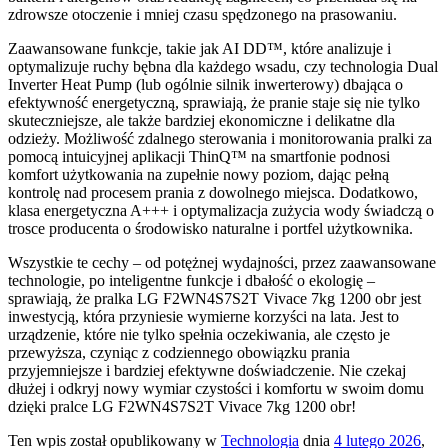
zdrowsze otoczenie i mniej czasu spędzonego na prasowaniu.
Zaawansowane funkcje, takie jak AI DD™, które analizuje i
optymalizuje ruchy bębna dla każdego wsadu, czy technologia Dual
Inverter Heat Pump (lub ogólnie silnik inwerterowy) dbająca o
efektywność energetyczną, sprawiają, że pranie staje się nie tylko
skuteczniejsze, ale także bardziej ekonomiczne i delikatne dla
odzieży. Możliwość zdalnego sterowania i monitorowania pralki za
pomocą intuicyjnej aplikacji ThinQ™ na smartfonie podnosi
komfort użytkowania na zupełnie nowy poziom, dając pełną
kontrolę nad procesem prania z dowolnego miejsca. Dodatkowo,
klasa energetyczna A+++ i optymalizacja zużycia wody świadczą o
trosce producenta o środowisko naturalne i portfel użytkownika.
Wszystkie te cechy – od potężnej wydajności, przez zaawansowane
technologie, po inteligentne funkcje i dbałość o ekologię –
sprawiają, że pralka LG F2WN4S7S2T Vivace 7kg 1200 obr jest
inwestycją, która przyniesie wymierne korzyści na lata. Jest to
urządzenie, które nie tylko spełnia oczekiwania, ale często je
przewyższa, czyniąc z codziennego obowiązku prania
przyjemniejsze i bardziej efektywne doświadczenie. Nie czekaj
dłużej i odkryj nowy wymiar czystości i komfortu w swoim domu
dzięki pralce LG F2WN4S7S2T Vivace 7kg 1200 obr!
Ten wpis został opublikowany w
Technologia
dnia
4 lutego 2026
,