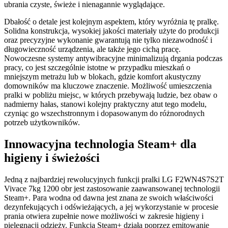
ubrania czyste, świeże i nienagannie wyglądające.
Dbałość o detale jest kolejnym aspektem, który wyróżnia tę pralkę.
Solidna konstrukcja, wysokiej jakości materiały użyte do produkcji
oraz precyzyjne wykonanie gwarantują nie tylko niezawodność i
długowieczność urządzenia, ale także jego cichą pracę.
Nowoczesne systemy antywibracyjne minimalizują drgania podczas
pracy, co jest szczególnie istotne w przypadku mieszkań o
mniejszym metrażu lub w blokach, gdzie komfort akustyczny
domowników ma kluczowe znaczenie. Możliwość umieszczenia
pralki w pobliżu miejsc, w których przebywają ludzie, bez obaw o
nadmierny hałas, stanowi kolejny praktyczny atut tego modelu,
czyniąc go wszechstronnym i dopasowanym do różnorodnych
potrzeb użytkowników.
Innowacyjna technologia Steam+ dla
higieny i świeżości
Jedną z najbardziej rewolucyjnych funkcji pralki LG F2WN4S7S2T
Vivace 7kg 1200 obr jest zastosowanie zaawansowanej technologii
Steam+. Para wodna od dawna jest znana ze swoich właściwości
dezynfekujących i odświeżających, a jej wykorzystanie w procesie
prania otwiera zupełnie nowe możliwości w zakresie higieny i
pielęgnacji odzieży. Funkcja Steam+ działa poprzez emitowanie