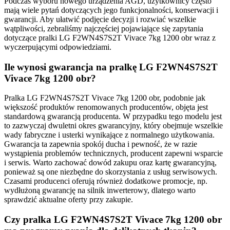
Podczas wyboru nowego urządzenia AGD, użytkownicy często
mają wiele pytań dotyczących jego funkcjonalności, konserwacji i
gwarancji. Aby ułatwić podjęcie decyzji i rozwiać wszelkie
wątpliwości, zebraliśmy najczęściej pojawiające się zapytania
dotyczące pralki LG F2WN4S7S2T Vivace 7kg 1200 obr wraz z
wyczerpującymi odpowiedziami.
Ile wynosi gwarancja na pralkę LG F2WN4S7S2T
Vivace 7kg 1200 obr?
Pralka LG F2WN4S7S2T Vivace 7kg 1200 obr, podobnie jak
większość produktów renomowanych producentów, objęta jest
standardową gwarancją producenta. W przypadku tego modelu jest
to zazwyczaj dwuletni okres gwarancyjny, który obejmuje wszelkie
wady fabryczne i usterki wynikające z normalnego użytkowania.
Gwarancja ta zapewnia spokój ducha i pewność, że w razie
wystąpienia problemów technicznych, producent zapewni wsparcie
i serwis. Warto zachować dowód zakupu oraz kartę gwarancyjną,
ponieważ są one niezbędne do skorzystania z usług serwisowych.
Czasami producenci oferują również dodatkowe promocje, np.
wydłużoną gwarancję na silnik inwerterowy, dlatego warto
sprawdzić aktualne oferty przy zakupie.
Czy pralka LG F2WN4S7S2T Vivace 7kg 1200 obr