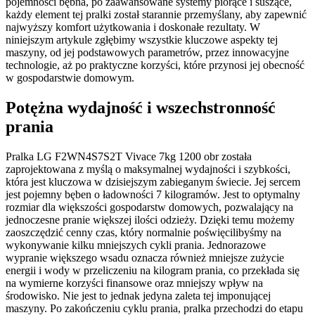
pojemności bębna, po zaawansowane systemy piorące i suszące,
każdy element tej pralki został starannie przemyślany, aby zapewnić
najwyższy komfort użytkowania i doskonałe rezultaty. W
niniejszym artykule zgłębimy wszystkie kluczowe aspekty tej
maszyny, od jej podstawowych parametrów, przez innowacyjne
technologie, aż po praktyczne korzyści, które przynosi jej obecność
w gospodarstwie domowym.
Potężna wydajność i wszechstronność
prania
Pralka LG F2WN4S7S2T Vivace 7kg 1200 obr została
zaprojektowana z myślą o maksymalnej wydajności i szybkości,
która jest kluczowa w dzisiejszym zabieganym świecie. Jej sercem
jest pojemny bęben o ładowności 7 kilogramów. Jest to optymalny
rozmiar dla większości gospodarstw domowych, pozwalający na
jednoczesne pranie większej ilości odzieży. Dzięki temu możemy
zaoszczędzić cenny czas, który normalnie poświęcilibyśmy na
wykonywanie kilku mniejszych cykli prania. Jednorazowe
wypranie większego wsadu oznacza również mniejsze zużycie
energii i wody w przeliczeniu na kilogram prania, co przekłada się
na wymierne korzyści finansowe oraz mniejszy wpływ na
środowisko. Nie jest to jednak jedyna zaleta tej imponującej
maszyny. Po zakończeniu cyklu prania, pralka przechodzi do etapu