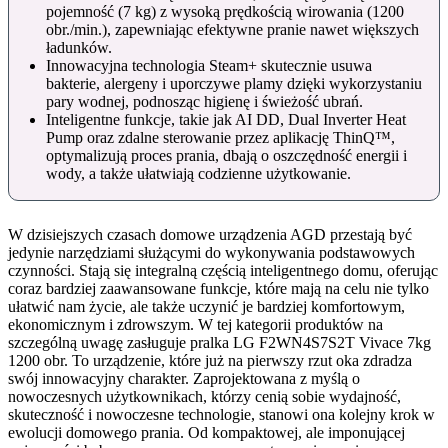
pojemność (7 kg) z wysoką prędkością wirowania (1200
obr./min.), zapewniając efektywne pranie nawet większych
ładunków.
Innowacyjna technologia Steam+ skutecznie usuwa
bakterie, alergeny i uporczywe plamy dzięki wykorzystaniu
pary wodnej, podnosząc higienę i świeżość ubrań.
Inteligentne funkcje, takie jak AI DD, Dual Inverter Heat
Pump oraz zdalne sterowanie przez aplikację ThinQ™,
optymalizują proces prania, dbają o oszczędność energii i
wody, a także ułatwiają codzienne użytkowanie.
W dzisiejszych czasach domowe urządzenia AGD przestają być
jedynie narzędziami służącymi do wykonywania podstawowych
czynności. Stają się integralną częścią inteligentnego domu, oferując
coraz bardziej zaawansowane funkcje, które mają na celu nie tylko
ułatwić nam życie, ale także uczynić je bardziej komfortowym,
ekonomicznym i zdrowszym. W tej kategorii produktów na
szczególną uwagę zasługuje pralka LG F2WN4S7S2T Vivace 7kg
1200 obr. To urządzenie, które już na pierwszy rzut oka zdradza
swój innowacyjny charakter. Zaprojektowana z myślą o
nowoczesnych użytkownikach, którzy cenią sobie wydajność,
skuteczność i nowoczesne technologie, stanowi ona kolejny krok w
ewolucji domowego prania. Od kompaktowej, ale imponującej