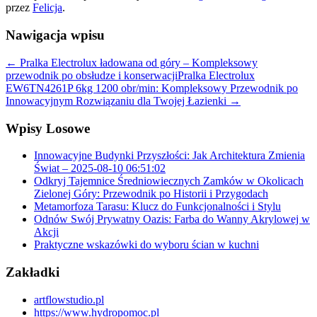
przez
Felicja
.
Nawigacja wpisu
←
Pralka Electrolux ładowana od góry – Kompleksowy
przewodnik po obsłudze i konserwacji
Pralka Electrolux
EW6TN4261P 6kg 1200 obr/min: Kompleksowy Przewodnik po
Innowacyjnym Rozwiązaniu dla Twojej Łazienki
→
Wpisy Losowe
Innowacyjne Budynki Przyszłości: Jak Architektura Zmienia
Świat – 2025-08-10 06:51:02
Odkryj Tajemnice Średniowiecznych Zamków w Okolicach
Zielonej Góry: Przewodnik po Historii i Przygodach
Metamorfoza Tarasu: Klucz do Funkcjonalności i Stylu
Odnów Swój Prywatny Oazis: Farba do Wanny Akrylowej w
Akcji
Praktyczne wskazówki do wyboru ścian w kuchni
Zakładki
artflowstudio.pl
https://www.hydropomoc.pl