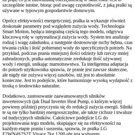
szczególnie istotne, biorąc pod uwagę częstotliwość, z jaką pralki są
używane w typowym gospodarstwie domowym.
Oprócz efektywności energetycznej, pralka ta wykazuje również
doskonałe parametry pod względem zużycia wody. Technologia
Smart Motion, będąca integralną częścią tego modelu, odgrywa
kluczową rolę w optymalizacji zużycia wody. System ten analizuje
rodzaj i wagę załadunku, a następnie dostosowuje ruchy bębna, czas
trwania cyklu i ilość pobieranej wody do specyficznych potrzeb. Na
przykład, podczas prania mniejszej ilości odzieży lub rzeczy mniej
zabrudzonych, pralka automatycznie zredukuje ilość używanej
wody i energii, unikając marnotrawstwa. Ta inteligentna adaptacja
do potrzeb użytkownika sprawia, że pranie jest zawsze skuteczne,
ale nigdy nie zużywa więcej zasobów, niż jest to absolutnie
konieczne. Jest to podejście, które harmonizuje wysoką wydajność z
troską o środowisko naturalne.
Dodatkowo, zastosowanie zaawansowanych silników
inwerterowych (jak Dual Inverter Heat Pump, o którym więcej
powiemy później) przyczynia się do redukcji zużycia energii. Silniki
te są nie tylko bardziej energooszczędne, ale także cichsze i trwalsze
od tradycyjnych silników. Całościowe podejście LG do
projektowania tego modelu, skupiające się na efektywności na
każdym etapie prania i suszenia, sprawia, że pralka LG
F2WN4S7S2T Vivace 7kg 1200 obr jest wyborem