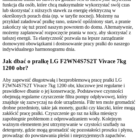
funkcja dla osób, które chcą maksymalnie wykorzystać swój czas
lub skorzystać z niższych stawek za energię elektryczną w
określonych porach dnia (np. w taryfie nocnej). Możemy na
przykład załadować pralkę rano, ustawić opóźniony start, a pranie
zakończy się tuż przed naszym powrotem do domu. Alternatywnie,
możemy zaplanować rozpoczęcie prania w nocy, aby skorzystać z
tańszej energii. Ta elastyczność pozwala na lepsze zarządzanie
domowymi obowiązkami i dostosowanie pracy pralki do naszego
indywidualnego harmonogramu dnia.
Jak dbać o pralkę LG F2WN4S7S2T Vivace 7kg
1200 obr?
Aby zapewnić długotrwałą i bezproblemową pracę pralki LG
F2WN4S7S2T Vivace 7kg 1200 obr, kluczowe jest regularne i
prawidłowe dbanie o jej konserwację. Podstawowe czynności
obejmują regularne czyszczenie filtra pompy odpływowej, który
znajduje się zazwyczaj na dole urządzenia. Filtr ten może gromadzić
drobne przedmioty, takie jak monety, guziki czy kłaczki, które mogą
zakłócić pracę pralki. Czyszczenie go raz na kilka miesięcy
zapobiegnie problemom z odprowadzaniem wody. Kolejnym
ważnym elementem jest utrzymywanie w czystości szuflady na
detergenty, gdzie mogą gromadzić się pozostałości proszku i płynu,
prowadząc do powstawania pleśni i nieprzyjemnych zapachów.