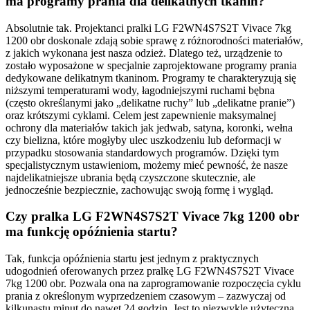
ma programy prania dla delikatnych tkanin?
Absolutnie tak. Projektanci pralki LG F2WN4S7S2T Vivace 7kg
1200 obr doskonale zdają sobie sprawę z różnorodności materiałów,
z jakich wykonana jest nasza odzież. Dlatego też, urządzenie to
zostało wyposażone w specjalnie zaprojektowane programy prania
dedykowane delikatnym tkaninom. Programy te charakteryzują się
niższymi temperaturami wody, łagodniejszymi ruchami bębna
(często określanymi jako „delikatne ruchy” lub „delikatne pranie”)
oraz krótszymi cyklami. Celem jest zapewnienie maksymalnej
ochrony dla materiałów takich jak jedwab, satyna, koronki, wełna
czy bielizna, które mogłyby ulec uszkodzeniu lub deformacji w
przypadku stosowania standardowych programów. Dzięki tym
specjalistycznym ustawieniom, możemy mieć pewność, że nasze
najdelikatniejsze ubrania będą czyszczone skutecznie, ale
jednocześnie bezpiecznie, zachowując swoją formę i wygląd.
Czy pralka LG F2WN4S7S2T Vivace 7kg 1200 obr
ma funkcję opóźnienia startu?
Tak, funkcja opóźnienia startu jest jednym z praktycznych
udogodnień oferowanych przez pralkę LG F2WN4S7S2T Vivace
7kg 1200 obr. Pozwala ona na zaprogramowanie rozpoczęcia cyklu
prania z określonym wyprzedzeniem czasowym – zazwyczaj od
kilkunastu minut do nawet 24 godzin. Jest to niezwykle użyteczna