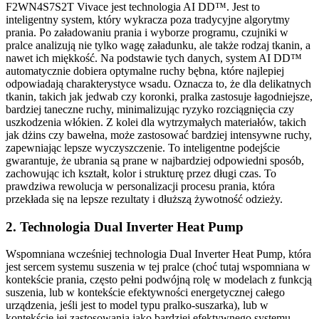
F2WN4S7S2T Vivace jest technologia AI DD™. Jest to
inteligentny system, który wykracza poza tradycyjne algorytmy
prania. Po załadowaniu prania i wyborze programu, czujniki w
pralce analizują nie tylko wagę załadunku, ale także rodzaj tkanin, a
nawet ich miękkość. Na podstawie tych danych, system AI DD™
automatycznie dobiera optymalne ruchy bębna, które najlepiej
odpowiadają charakterystyce wsadu. Oznacza to, że dla delikatnych
tkanin, takich jak jedwab czy koronki, pralka zastosuje łagodniejsze,
bardziej taneczne ruchy, minimalizując ryzyko rozciągnięcia czy
uszkodzenia włókien. Z kolei dla wytrzymałych materiałów, takich
jak dżins czy bawełna, może zastosować bardziej intensywne ruchy,
zapewniając lepsze wyczyszczenie. To inteligentne podejście
gwarantuje, że ubrania są prane w najbardziej odpowiedni sposób,
zachowując ich kształt, kolor i strukturę przez długi czas. To
prawdziwa rewolucja w personalizacji procesu prania, która
przekłada się na lepsze rezultaty i dłuższą żywotność odzieży.
2. Technologia Dual Inverter Heat Pump
Wspomniana wcześniej technologia Dual Inverter Heat Pump, która
jest sercem systemu suszenia w tej pralce (choć tutaj wspomniana w
kontekście prania, często pełni podwójną rolę w modelach z funkcją
suszenia, lub w kontekście efektywności energetycznej całego
urządzenia, jeśli jest to model typu pralko-suszarka), lub w
kontekście jej zastosowania jako bardziej efektywnego systemu