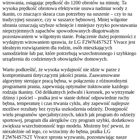
wirowania, osiągając prędkość do 1200 obrotów na minutę. Ta
wysoka prędkość obrotowa efektywnie usuwa nadmiar wody z
tkanin, co znacząco skraca czas potrzebny na suszenie – czy to na
tradycyjnej suszarce, czy w suszarce bębnowej. Mniej wilgotne
ubrania oznaczają szybsze schnięcie i mniejsze ryzyko powstawania
nieprzyjemnych zapachów spowodowanych długotrwałym
pozostawaniem w wilgotnym stanie. Połączenie dużej pojemności z
wydajnym wirowaniem sprawia, że LG F2WN4S7S2T Vivace jest
idealnym rozwiązaniem dla rodzin, osób mieszkających
samodzielnie lub par, które potrzebują wszechstronnego i szybkiego
urządzenia do codziennych obowiązków domowych.
Warto podkreślić, że wysoka wydajność nie idzie w parze z
kompromisami dotyczącymi jakości prania. Zaawansowane
algorytmy sterujące pracą bębna, w połączeniu z różnorodnymi
programami prania, zapewniają optymalne traktowanie każdego
rodzaju tkaniny. Od delikatnych jedwabi i koronek, po wytrzymałe
dżinsy i pościel – pralka jest w stanie dobrać odpowiednie ruchy
bębna, temperaturę i czas trwania cyklu, aby zapewnić najlepsze
możliwe rezultaty bez ryzyka uszkodzenia odzieży. Dostępność
wielu programów specjalistycznych, takich jak program do odzieży
sportowej, program dla alergików czy program szybki, dodatkowo
zwiększa wszechstronność tego modelu. Możemy być pewni, że
niezależnie od tego, co wrzucimy do bębna, pralka LG
F2WN4S7S2T Vivace sprosta wyzwaniu, pozostawiając nasze