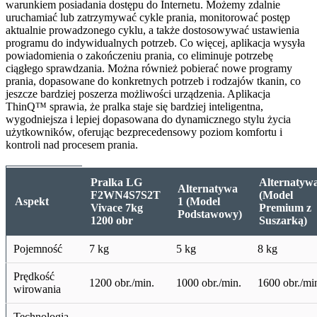
warunkiem posiadania dostępu do Internetu. Możemy zdalnie
uruchamiać lub zatrzymywać cykle prania, monitorować postęp
aktualnie prowadzonego cyklu, a także dostosowywać ustawienia
programu do indywidualnych potrzeb. Co więcej, aplikacja wysyła
powiadomienia o zakończeniu prania, co eliminuje potrzebę
ciągłego sprawdzania. Można również pobierać nowe programy
prania, dopasowane do konkretnych potrzeb i rodzajów tkanin, co
jeszcze bardziej poszerza możliwości urządzenia. Aplikacja
ThinQ™ sprawia, że pralka staje się bardziej inteligentna,
wygodniejsza i lepiej dopasowana do dynamicznego stylu życia
użytkowników, oferując bezprecedensowy poziom komfortu i
kontroli nad procesem prania.
Pralka LG
Alternatyw
Alternatywa
F2WN4S7S2T
(Model
Aspekt
1 (Model
Vivace 7kg
Premium z
Podstawowy)
1200 obr
Suszarką)
Pojemność
7 kg
5 kg
8 kg
Prędkość
1200 obr./min.
1000 obr./min.
1600 obr./mi
wirowania
Technologia