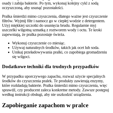
osady i zabija bakterie. Po tym, wykonaj kolejny cykl z sodą
oczyszczoną, aby usunąć pozostałości.
Pralka śmierdzi mimo czyszczenia, dlatego ważne jest czyszczenie
filtrów. Wyjmij filtr i namocz go w ciepłej wodzie z detergentem.
Użyj miękkiej szczotki do usunięcia brudu. Regularnie myj
uszczelki wilgotną szmatką z roztworem wody i octu. Te kroki
zapewniają, że pralka pozostaje świeża.
Wykonuj czyszczenie co miesiąc.
Używaj naturalnych środków, takich jak ocet lub soda.
Unikaj przeładowywania pralki, co zapobiega gromadzeniu
się wilgoci.
Dodatkowe techniki dla trudnych przypadków
W przypadku uporczywego zapachu, rozważ użycie specjalnych
środków do czyszczenia pralek. Te produkty zawierają enzymy,
które rozkładają bakterie. Pralka śmierdzi mimo czyszczenia, więc
sprawdź, czy producent zaleca konkretne metody. Zawsze postępuj
według instrukcji obsługi, aby nie uszkodzić urządzenia.
Zapobieganie zapachom w pralce