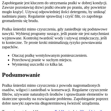
Zapobieganie jest kluczem do utrzymania pralki w dobrej kondycji.
Zawsze pozostawiaj drzwi pralki otwarte po praniu, aby powietrze
mogło krążyć. Używaj odpowiedniej ilości detergentu, by uniknąć
nadmiaru piany. Regularnie sprawdzaj i czyść filtr, co zapobiega
gromadzeniu się brudu.
Pralka śmierdzi mimo czyszczenia, gdy zaniedbuje się podstawowe
nawyki. Wybieraj programy suszące, jeśli pranie nie jest natychmiast
wyjmowane. Kontroluj twardość wody i używaj zmiękczaczy, jeśli
to konieczne. Te proste kroki minimalizują ryzyko powstawania
zapachów.
Otaczaj pralkę wentylowanym pomieszczeniem.
Przechowuj pranie w suchym miejscu.
Wymieniaj uszczelki co kilka lat.
Podsumowanie
Pralka śmierdzi mimo czyszczenia z powodu nagromadzonych
osadów, wilgoci i zaniedbań w konserwacji. Regularne czyszczenie
filtrów, używanie naturalnych środków i sprawdzanie elementów to
skuteczne sposoby na rozwiązanie problemu. Zapobieganie poprzez
dobre nawyki zapewnia długoterminową świeżość urządzenia.