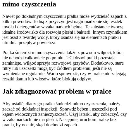
mimo czyszczenia
Nawet po dokładnym czyszczeniu pralka może wydzielać zapach z
kilku powodów. Jedną z przyczyn jest nagromadzenie się resztek
mydła i detergentów w zakamarkach bębna. Te substancje tworzą
idealne środowisko dla rozwoju pleśni i bakterii. Innym czynnikiem
jest osad z twardej wody, który osadza się na elementach pralki i
utrudnia przepływ powietrza.
Pralka śmierdzi mimo czyszczenia także z powodu wilgoci, która
nie uchodzi całkowicie po praniu. Jeśli drzwi pralki pozostają
zamknięte, wilgoć sprzyja rozwojowi grzybów. Dodatkowo, stare
filtry lub uszczelki mogą być źródłem problemu, jeśli nie są
wymieniane regularnie. Warto sprawdzić, czy w pralce nie zalegają
resztki tkanin lub włosów, które blokują odpływ.
Jak zdiagnozować problem w pralce
Aby ustalić, dlaczego pralka śmierdzi mimo czyszczenia, należy
zacząć od dokładnej inspekcji. Sprawdź bęben i uszczelki pod
kątem widocznych zanieczyszczeń. Użyj latarki, aby zobaczyć, czy
w zakamarkach nie ma pleśni. Następnie, uruchom pralkę bez
prania, by ocenić, skąd dochodzi zapach.