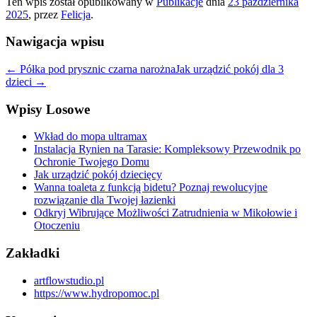
Ten wpis został opublikowany w
Publikacje
dnia
23 października
2025
,
przez
Felicja
.
Nawigacja wpisu
←
Półka pod prysznic czarna narożna
Jak urządzić pokój dla 3
dzieci
→
Wpisy Losowe
Wkład do mopa ultramax
Instalacja Rynien na Tarasie: Kompleksowy Przewodnik po
Ochronie Twojego Domu
Jak urządzić pokój dziecięcy
Wanna toaleta z funkcją bidetu? Poznaj rewolucyjne
rozwiązanie dla Twojej łazienki
Odkryj Wibrujące Możliwości Zatrudnienia w Mikołowie i
Otoczeniu
Zakładki
artflowstudio.pl
https://www.hydropomoc.pl