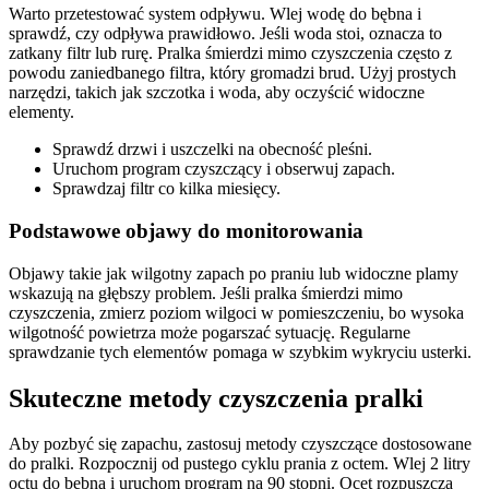
Warto przetestować system odpływu. Wlej wodę do bębna i
sprawdź, czy odpływa prawidłowo. Jeśli woda stoi, oznacza to
zatkany filtr lub rurę. Pralka śmierdzi mimo czyszczenia często z
powodu zaniedbanego filtra, który gromadzi brud. Użyj prostych
narzędzi, takich jak szczotka i woda, aby oczyścić widoczne
elementy.
Sprawdź drzwi i uszczelki na obecność pleśni.
Uruchom program czyszczący i obserwuj zapach.
Sprawdzaj filtr co kilka miesięcy.
Podstawowe objawy do monitorowania
Objawy takie jak wilgotny zapach po praniu lub widoczne plamy
wskazują na głębszy problem. Jeśli pralka śmierdzi mimo
czyszczenia, zmierz poziom wilgoci w pomieszczeniu, bo wysoka
wilgotność powietrza może pogarszać sytuację. Regularne
sprawdzanie tych elementów pomaga w szybkim wykryciu usterki.
Skuteczne metody czyszczenia pralki
Aby pozbyć się zapachu, zastosuj metody czyszczące dostosowane
do pralki. Rozpocznij od pustego cyklu prania z octem. Wlej 2 litry
octu do bębna i uruchom program na 90 stopni. Ocet rozpuszcza