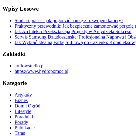
Wpisy Losowe
Studia i praca – jak pogodzić naukę z rozwojem kariery?
Praktyczny przewodnik: Jak bezpiecznie zamontować pergolę n
Jak Architekci Przekształcają Projekty w Arcydzieła Sukcesu
Serwis Samsung Dziadoszańska: Profesjonalna Naprawa i Obs
Jak Wybrać Idealną Farbę Sufitową do Łazienki: Kompleksow
Zakładki
artflowstudio.pl
https://www.hydropomoc.pl
Kategorie
Artykuły
Biznes
Dom i Ogród
Lifestyle
Poradniki
Porady
Publikacje
Taras