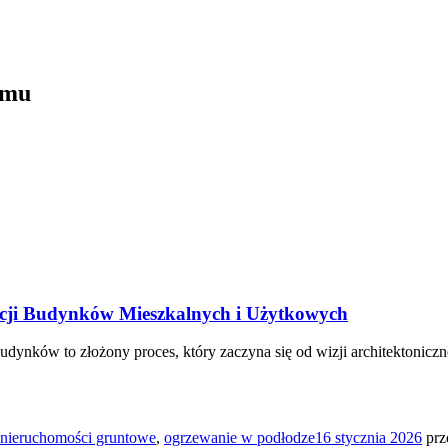
omu
acji Budynków Mieszkalnych i Użytkowych
ków to złożony proces, który zaczyna się od wizji architektonicznej,
nieruchomości gruntowe
,
ogrzewanie w podłodze
16 stycznia 2026
prz