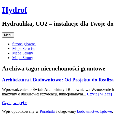
Przejdź
Hydrof
do
treści
Hydraulika, CO2 – instalacje dla Twoje d
Menu
Strona główna
Mapa Serwisu
Mapa Strony
Mapa Strony
Archiwa tagu:
nieruchomości gruntowe
Architektura i Budownictwo: Od Projektu do Realiz
Wprowadzenie do Świata Architektury i Budownictwa Wznoszenie budyn
marzymy o luksusowej rezydencji, funkcjonalnym...
Czytaj więcej
Czytaj więcej »
Wpis opublikowany w
Poradniki
i otagowany
budownictwo lądowe
,