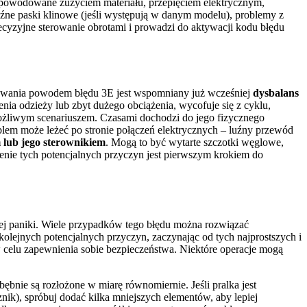
 spowodowane zużyciem materiału, przepięciem elektrycznym,
ne paski klinowe (jeśli występują w danym modelu), problemy z
recyzyjne sterowanie obrotami i prowadzi do aktywacji kodu błędu
ozowania powodem błędu 3E jest wspomniany już wcześniej
dysbalans
nia odzieży lub zbyt dużego obciążenia, wycofuje się z cyklu,
ożliwym scenariuszem. Czasami dochodzi do jego fizycznego
blem może leżeć po stronie połączeń elektrycznych – luźny przewód
 lub jego sterownikiem
. Mogą to być wytarte szczotki węglowe,
enie tych potencjalnych przyczyn jest pierwszym krokiem do
ej paniki. Wiele przypadków tego błędu można rozwiązać
kolejnych potencjalnych przyczyn, zaczynając od tych najprostszych i
w celu zapewnienia sobie bezpieczeństwa. Niektóre operacje mogą
 bębnie są rozłożone w miarę równomiernie. Jeśli pralka jest
cznik), spróbuj dodać kilka mniejszych elementów, aby lepiej