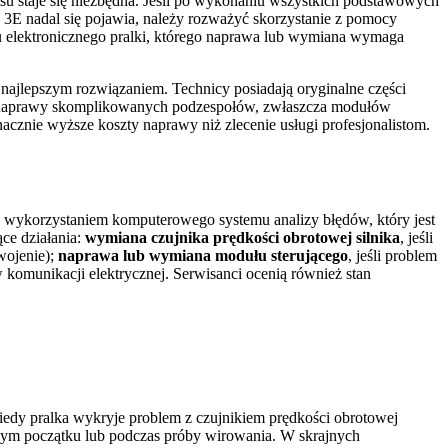
su staje się niezbędna. Jeśli po wykonaniu wszystkich podstawowych
d 3E nadal się pojawia, należy rozważyć skorzystanie z pomocy
tu elektronicznego pralki, którego naprawa lub wymiana wymaga
najlepszym rozwiązaniem. Technicy posiadają oryginalne części
ej naprawy skomplikowanych podzespołów, zwłaszcza modułów
cznie wyższe koszty naprawy niż zlecenie usługi profesjonalistom.
 wykorzystaniem komputerowego systemu analizy błędów, który jest
ące działania:
wymiana czujnika prędkości obrotowej silnika
, jeśli
wojenie);
naprawa lub wymiana modułu sterującego
, jeśli problem
 komunikacji elektrycznej. Serwisanci ocenią również stan
edy pralka wykryje problem z czujnikiem prędkości obrotowej
samym początku lub podczas próby wirowania. W skrajnych