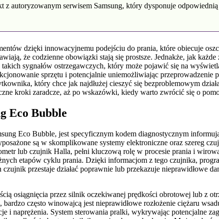
ontakt z autoryzowanym serwisem Samsung, który dysponuje odpowiednią
entów dzięki innowacyjnemu podejściu do prania, które obiecuje oszcz
awiają, że codzienne obowiązki stają się prostsze. Jednakże, jak każd
akich sygnałów ostrzegawczych, który może pojawić się na wyświetla
kcjonowanie sprzętu i potencjalnie uniemożliwiając przeprowadzenie p
kownika, który chce jak najdłużej cieszyć się bezproblemowym działa
zne kroki zaradcze, aż po wskazówki, kiedy warto zwrócić się o pomo
g Eco Bubble
sung Eco Bubble, jest specyficznym kodem diagnostycznym informując
yposażone są w skomplikowane systemy elektroniczne oraz szereg czuj
tr lub czujnik Halla, pełni kluczową rolę w procesie prania i wirowan
ch etapów cyklu prania. Dzięki informacjom z tego czujnika, programa
czujnik przestaje działać poprawnie lub przekazuje nieprawidłowe dane,
cią osiągnięcia przez silnik oczekiwanej prędkości obrotowej lub z 
 bardzo często winowajcą jest nieprawidłowe rozłożenie ciężaru wsadu
je i naprężenia. System sterowania pralki, wykrywając potencjalne za