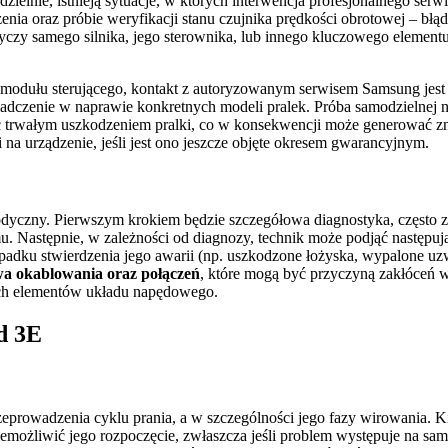
lnie, istnieją sytuacje, w których interwencja profesjonalnego serwi
nia oraz próbie weryfikacji stanu czujnika prędkości obrotowej – błą
tyczy samego silnika, jego sterownika, lub innego kluczowego elemen
 modułu sterującego, kontakt z autoryzowanym serwisem Samsung jest 
wiadczenie w naprawie konkretnych modeli pralek. Próba samodzieln
ć trwałym uszkodzeniem pralki, co w konsekwencji może generować zna
na urządzenie, jeśli jest ono jeszcze objęte okresem gwarancyjnym.
dyczny. Pierwszym krokiem będzie szczegółowa diagnostyka, często z
mu. Następnie, w zależności od diagnozy, technik może podjąć następuj
padku stwierdzenia jego awarii (np. uszkodzone łożyska, wypalone uz
wa okablowania oraz połączeń
, które mogą być przyczyną zakłóceń w
nych elementów układu napędowego.
d 3E
rowadzenia cyklu prania, a w szczególności jego fazy wirowania. Ki
uniemożliwić jego rozpoczęcie, zwłaszcza jeśli problem występuje na 