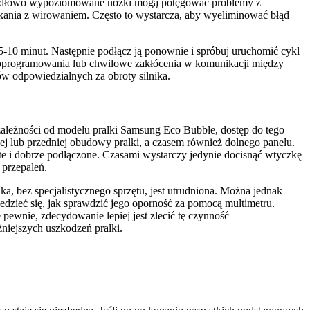
eprawidłowo wypoziomowane nóżki mogą potęgować problemy z
ukania z wirowaniem. Często to wystarcza, aby wyeliminować błąd
 5-10 minut. Następnie podłącz ją ponownie i spróbuj uruchomić cykl
 oprogramowania lub chwilowe zakłócenia w komunikacji między
ów odpowiedzialnych za obroty silnika.
 zależności od modelu pralki Samsung Eco Bubble, dostęp do tego
lnej lub przedniej obudowy pralki, a czasem również dolnego panelu.
yste i dobrze podłączone. Czasami wystarczy jedynie docisnąć wtyczkę
 przepaleń.
a, bez specjalistycznego sprzętu, jest utrudniona. Można jednak
dzieć się, jak sprawdzić jego oporność za pomocą multimetru.
ę pewnie, zdecydowanie lepiej jest zlecić tę czynność
iejszych uszkodzeń pralki.