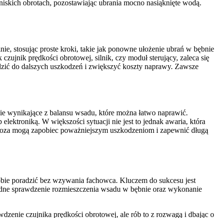
niskich obrotach, pozostawiając ubrania mocno nasiąknięte wodą.
, stosując proste kroki, takie jak ponowne ułożenie ubrań w bębnie
zujnik prędkości obrotowej, silnik, czy moduł sterujący, zaleca się
zić do dalszych uszkodzeń i zwiększyć koszty naprawy. Zawsze
e wynikające z balansu wsadu, które można łatwo naprawić.
lektroniką. W większości sytuacji nie jest to jednak awaria, która
agnoza mogą zapobiec poważniejszym uszkodzeniom i zapewnić długą
ie poradzić bez wzywania fachowca. Kluczem do sukcesu jest
ładne sprawdzenie rozmieszczenia wsadu w bębnie oraz wykonanie
wdzenie czujnika prędkości obrotowej, ale rób to z rozwagą i dbając o