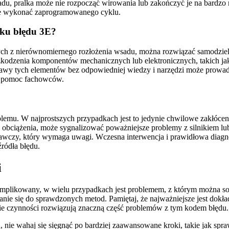
du, pralka może nie rozpocząć wirowania lub zakończyć je na bardzo 
ywnie wykonać zaprogramowanego cyklu.
dku błędu 3E?
h z nierównomiernego rozłożenia wsadu, można rozwiązać samodzielnie
zkodzenia komponentów mechanicznych lub elektronicznych, takich jak c
rawy tych elementów bez odpowiedniej wiedzy i narzędzi może prowad
 na pomoc fachowców.
emu. W najprostszych przypadkach jest to jedynie chwilowe zakłóceni
obciążenia, może sygnalizować poważniejsze problemy z silnikiem lub e
rzegawczy, który wymaga uwagi. Wczesna interwencja i prawidłowa di
ródła błędu.
i
plikowany, w wielu przypadkach jest problemem, z którym można sob
anie się do sprawdzonych metod. Pamiętaj, że najważniejsze jest dok
dwie czynności rozwiązują znaczną część problemów z tym kodem błędu.
u, nie wahaj się sięgnąć po bardziej zaawansowane kroki, takie jak spra