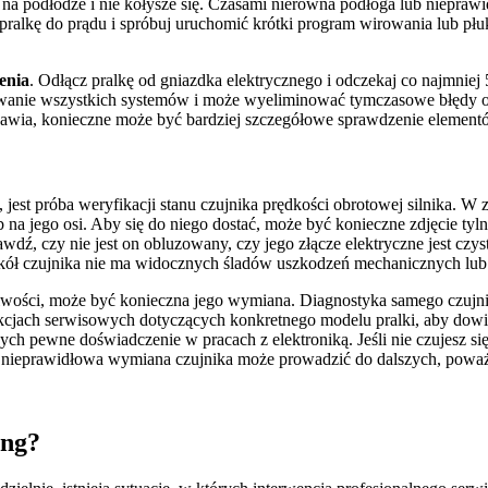
lnie na podłodze i nie kołysze się. Czasami nierówna podłoga lub ni
pralkę do prądu i spróbuj uruchomić krótki program wirowania lub pł
enia
. Odłącz pralkę od gniazdka elektrycznego i odczekaj co najmniej
cjowanie wszystkich systemów i może wyeliminować tymczasowe błędy
ojawia, konieczne może być bardziej szczegółowe sprawdzenie element
jest próba weryfikacji stanu czujnika prędkości obrotowej silnika. W
b na jego osi. Aby się do niego dostać, może być konieczne zdjęcie ty
awdź, czy nie jest on obluzowany, czy jego złącze elektryczne jest cz
wokół czujnika nie ma widocznych śladów uszkodzeń mechanicznych lub
tpliwości, może być konieczna jego wymiana. Diagnostyka samego czujnik
kcjach serwisowych dotyczących konkretnego modelu pralki, aby dowie
cych pewne doświadczenie w pracach z elektroniką. Jeśli nie czujesz si
ieprawidłowa wymiana czujnika może prowadzić do dalszych, poważn
ung?