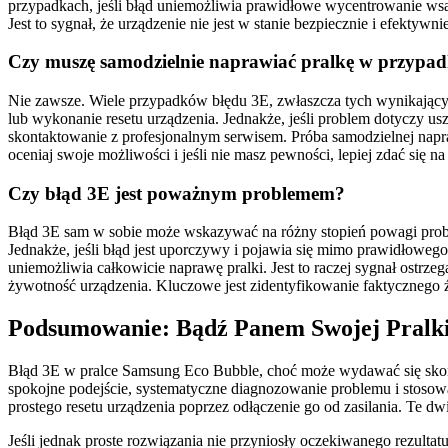
przypadkach, jeśli błąd uniemożliwia prawidłowe wycentrowanie wsa
Jest to sygnał, że urządzenie nie jest w stanie bezpiecznie i efekt
Czy muszę samodzielnie naprawiać pralkę w przypa
Nie zawsze. Wiele przypadków błędu 3E, zwłaszcza tych wynikającyc
lub wykonanie resetu urządzenia. Jednakże, jeśli problem dotyczy us
skontaktowanie z profesjonalnym serwisem. Próba samodzielnej nap
oceniaj swoje możliwości i jeśli nie masz pewności, lepiej zdać się
Czy błąd 3E jest poważnym problemem?
Błąd 3E sam w sobie może wskazywać na różny stopień powagi probl
Jednakże, jeśli błąd jest uporczywy i pojawia się mimo prawidłowego 
uniemożliwia całkowicie naprawę pralki. Jest to raczej sygnał ost
żywotność urządzenia. Kluczowe jest zidentyfikowanie faktycznego ź
Podsumowanie: Bądź Panem Swojej Pralk
Błąd 3E w pralce Samsung Eco Bubble, choć może wydawać się skom
spokojne podejście, systematyczne diagnozowanie problemu i stosow
prostego resetu urządzenia poprzez odłączenie go od zasilania. Te 
Jeśli jednak proste rozwiązania nie przyniosły oczekiwanego rezultat