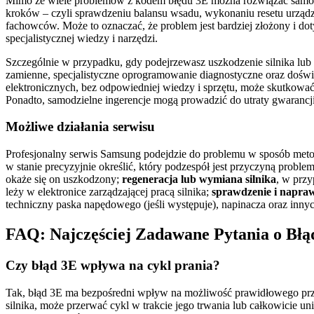
Mimo że wiele problemów z kodem błędu 3E można rozwiązać samodzie
kroków – czyli sprawdzeniu balansu wsadu, wykonaniu resetu urządze
fachowców. Może to oznaczać, że problem jest bardziej złożony i do
specjalistycznej wiedzy i narzędzi.
Szczególnie w przypadku, gdy podejrzewasz uszkodzenie silnika lub
zamienne, specjalistyczne oprogramowanie diagnostyczne oraz doś
elektronicznych, bez odpowiedniej wiedzy i sprzętu, może skutkowa
Ponadto, samodzielne ingerencje mogą prowadzić do utraty gwarancji 
Możliwe działania serwisu
Profesjonalny serwis Samsung podejdzie do problemu w sposób meto
w stanie precyzyjnie określić, który podzespół jest przyczyną proble
okaże się on uszkodzony;
regeneracja lub wymiana silnika
, w przy
leży w elektronice zarządzającej pracą silnika;
sprawdzenie i napra
techniczny paska napędowego (jeśli występuje), napinacza oraz in
FAQ: Najczęściej Zadawane Pytania o Błą
Czy błąd 3E wpływa na cykl prania?
Tak, błąd 3E ma bezpośredni wpływ na możliwość prawidłowego przep
silnika, może przerwać cykl w trakcie jego trwania lub całkowicie 