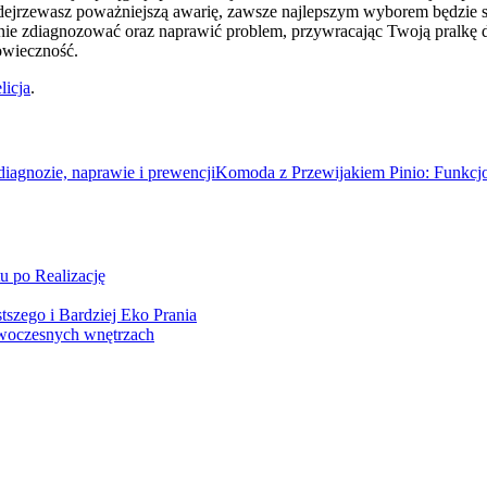
 podejrzewasz poważniejszą awarię, zawsze najlepszym wyborem będzi
znie zdiagnozować oraz naprawić problem, przywracając Twoją pralkę d
owieczność.
licja
.
iagnozie, naprawie i prewencji
Komoda z Przewijakiem Pinio: Funkcj
u po Realizację
szego i Bardziej Eko Prania
owoczesnych wnętrzach