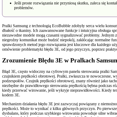
Jeśli proste rozwiązania nie przyniosą skutku, zaleca się k
problemów.
Pralki Samsung z technologią EcoBubble zdobyły serca wielu konsum
dbałość o tkaniny. Ich zaawansowane funkcje i intuicyjna obsługa spr
niezawodne modele mogą czasami sygnalizować problemy. Jednym z t
niegroźny komunikat może budzić niepokój, zakłócając normalne fun
sprawdzonych metod jego rozwiązania jest kluczowe dla każdego użyt
omówienie problematyki błędu 3E, od jego przyczyn, poprzez praktyc
Zrozumienie Błędu 3E w Pralkach Samsun
Błąd 3E, często widoczny na cyfrowym panelu sterowania pralki Sam
czujnikiem prędkości obrotowej. Pralki, zwłaszcza te nowoczesne, w
podzespołów. Czujnik prędkości obrotowej, znany również jako tachome
niezbędne do prawidłowego sterowania prędkością bębna podczas różny
kiedy przerwać wirowanie, jeśli wykryje nieprawidłowości. Kiedy ten 
kodem 3E.
Mechanizm działania błędu 3E jest zazwyczaj powiązany z niemożnoś
prędkości. Może to wynikać z kilku głównych przyczyn. Po pierwsze,
dysbalans, który podczas szybkiego wirowania powoduje silne wibrac