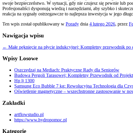
swoje bezpieczeństwo. W sytuacji, gdy nie czujesz się pewnie lub
Profesjonaliści dysponują wiedzą i narzędziami, aby szybko i skutec
reakcja na sygnały ostrzegawcze to najlepsza inwestycja w jego dług
Ten wpis został opublikowany w
Porady
dnia
4 lutego 2026
,
przez
Fe
Nawigacja wpisu
←
Małe pęknięcie na płycie indukcyjnej: Kompletny przewodnik po d
Wpisy Losowe
Oszczędzaj na Mediach: Praktyczne Rady dla Seniorów
Budowa Pergoli Tarasowej: Kompletny Przewodnik od Projekt
Hp lj 1300
Samsung Eco Bubble 7 kg: Rewolucyjna Technologia dla Czyst
Oświetlenie magnetyczne – wszechstronne zastosowanie w n
Zakładki
artflowstudio.pl
https://www.hydropomoc.pl
Kategorie