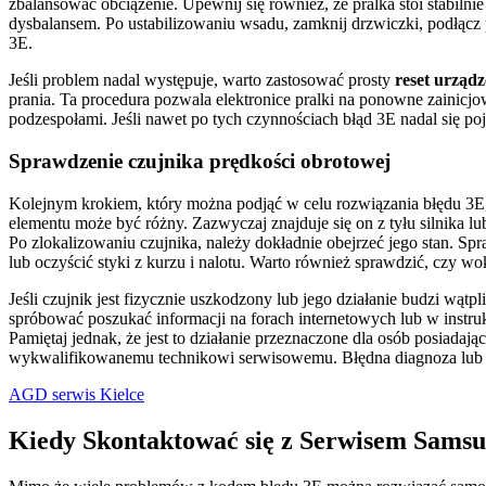
zbalansować obciążenie. Upewnij się również, że pralka stoi stabi
dysbalansem. Po ustabilizowaniu wsadu, zamknij drzwiczki, podłącz 
3E.
Jeśli problem nadal występuje, warto zastosować prosty
reset urządz
prania. Ta procedura pozwala elektronice pralki na ponowne zaini
podzespołami. Jeśli nawet po tych czynnościach błąd 3E nadal się p
Sprawdzenie czujnika prędkości obrotowej
Kolejnym krokiem, który można podjąć w celu rozwiązania błędu 3E, 
elementu może być różny. Zazwyczaj znajduje się on z tyłu silnika lu
Po zlokalizowaniu czujnika, należy dokładnie obejrzeć jego stan. Spr
lub oczyścić styki z kurzu i nalotu. Warto również sprawdzić, czy 
Jeśli czujnik jest fizycznie uszkodzony lub jego działanie budzi wą
spróbować poszukać informacji na forach internetowych lub w instru
Pamiętaj jednak, że jest to działanie przeznaczone dla osób posiadają
wykwalifikowanemu technikowi serwisowemu. Błędna diagnoza lub n
AGD serwis Kielce
Kiedy Skontaktować się z Serwisem Sams