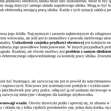
ujnik prędkości obrotowej silnika może ulec uszkodzeniu. Może to być
my mogą dotyczyć samego układu napędowego silnika. Mogą to być luź
 elektroniką sterującą pracą silnika. Każda z tych sytuacji zakłóca p
noza jego źródła. Najczęstszym i zarazem najłatwiejszym do zdiagn
iem wirowania, ale jeśli jest to niemożliwe z powodu nierównego ułoże
analizy.
Uszkodzenie czujnika prędkości obrotowej
jest kolejnym m
co zaburza jego prawidłowe funkcjonowanie. W innych przypadkach pro
gnału. Rzadziej, ale równie możliwy jest
problem z samym silnikiem
lektronicznego odpowiedzialnego za kontrolę pracy silnika. Zrozumi
e być frustrujące, ale zazwyczaj nie jest to powód do natychmiastow
 i naprawczych. Kluczowe jest systematyczne podejście i wykluczanie 
 jakichkolwiek prac przy pralce, odłączyć ją od zasilania sieciowego 
zazwyczaj intuicyjne i dostępne dla każdego użytkownika.
ównowagi wsadu
. Otwórz drzwiczki pralki i upewnij się, że ubrania w
y i składa się z kilku ciężkich przedmiotów (np. jedna duża kurtka, rę