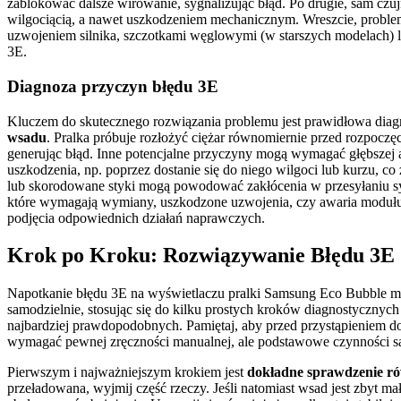
zablokować dalsze wirowanie, sygnalizując błąd. Po drugie, sam cz
wilgociącią, a nawet uszkodzeniem mechanicznym. Wreszcie, proble
uzwojeniem silnika, szczotkami węglowymi (w starszych modelach) lub
3E.
Diagnoza przyczyn błędu 3E
Kluczem do skutecznego rozwiązania problemu jest prawidłowa diag
wsadu
. Pralka próbuje rozłożyć ciężar równomiernie przed rozpoczęc
generując błąd. Inne potencjalne przyczyny mogą wymagać głębszej 
uszkodzenia, np. poprzez dostanie się do niego wilgoci lub kurzu, 
lub skorodowane styki mogą powodować zakłócenia w przesyłaniu sy
które wymagają wymiany, uszkodzone uzwojenia, czy awaria modułu e
podjęcia odpowiednich działań naprawczych.
Krok po Kroku: Rozwiązywanie Błędu 3E
Napotkanie błędu 3E na wyświetlaczu pralki Samsung Eco Bubble moż
samodzielnie, stosując się do kilku prostych kroków diagnostycznych
najbardziej prawdopodobnych. Pamiętaj, aby przed przystąpieniem do
wymagać pewnej zręczności manualnej, ale podstawowe czynności są 
Pierwszym i najważniejszym krokiem jest
dokładne sprawdzenie r
przeładowana, wyjmij część rzeczy. Jeśli natomiast wsad jest zbyt mał