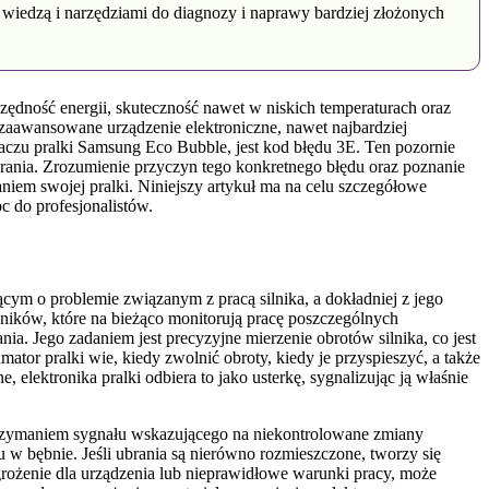
 wiedzą i narzędziami do diagnozy i naprawy bardziej złożonych
ędność energii, skuteczność nawet w niskich temperaturach oraz
e zaawansowane urządzenie elektroniczne, nawet najbardziej
czu pralki Samsung Eco Bubble, jest kod błędu 3E. Ten pozornie
rania. Zrozumienie przyczyn tego konkretnego błędu oraz poznanie
niem swojej pralki. Niniejszy artykuł ma na celu szczegółowe
c do profesjonalistów.
ym o problemie związanym z pracą silnika, a dokładniej z jego
ników, które na bieżąco monitorują pracę poszczególnych
ia. Jego zadaniem jest precyzyjne mierzenie obrotów silnika, co jest
tor pralki wie, kiedy zwolnić obroty, kiedy je przyspieszyć, a także
 elektronika pralki odbiera to jako usterkę, sygnalizując ją właśnie
otrzymaniem sygnału wskazującego na niekontrolowane zmiany
 w bębnie. Jeśli ubrania są nierówno rozmieszczone, tworzy się
grożenie dla urządzenia lub nieprawidłowe warunki pracy, może